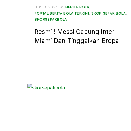
Posted
Juni 8, 2023
in
,
BERITA BOLA
on
,
,
PORTAL BERITA BOLA TERKINI
SKOR SEPAK BOLA
SKORSEPAKBOLA
Resmi ! Messi Gabung Inter
Miami Dan Tinggalkan Eropa