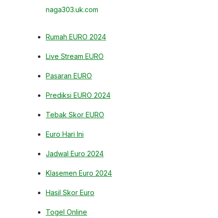
naga303.uk.com
Rumah EURO 2024
Live Stream EURO
Pasaran EURO
Prediksi EURO 2024
Tebak Skor EURO
Euro Hari Ini
Jadwal Euro 2024
Klasemen Euro 2024
Hasil Skor Euro
Togel Online