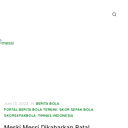
Posted
Juni 13, 2023
in
,
BERITA BOLA
on
,
,
PORTAL BERITA BOLA TERKINI
SKOR SEPAK BOLA
,
SKORSEPAKBOLA
TIMNAS INDONESIA
Meski Messi Dikabarkan Batal