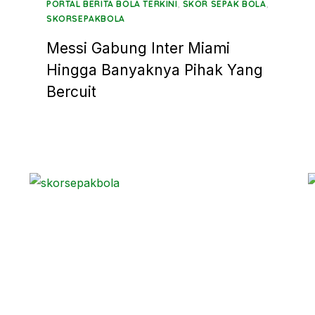
on
,
,
PORTAL BERITA BOLA TERKINI
SKOR SEPAK BOLA
SKORSEPAKBOLA
Messi Gabung Inter Miami
Hingga Banyaknya Pihak Yang
Bercuit