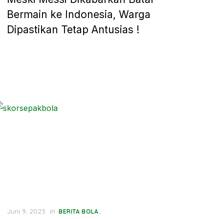
Bermain ke Indonesia, Warga
Dipastikan Tetap Antusias !
Posted
Juni 9, 2023
in
,
BERITA BOLA