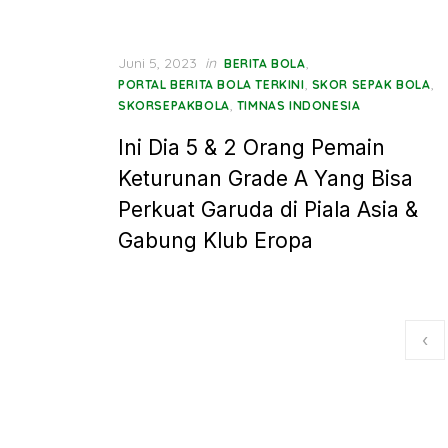
Posted
Juni 5, 2023
in
,
BERITA BOLA
on
,
,
PORTAL BERITA BOLA TERKINI
SKOR SEPAK BOLA
,
SKORSEPAKBOLA
TIMNAS INDONESIA
Ini Dia 5 & 2 Orang Pemain
Keturunan Grade A Yang Bisa
Perkuat Garuda di Piala Asia &
Gabung Klub Eropa
Paginasi
‹
pos