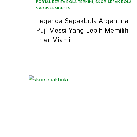
on
,
,
PORTAL BERITA BOLA TERKINI
SKOR SEPAK BOLA
SKORSEPAKBOLA
Legenda Sepakbola Argentina
Puji Messi Yang Lebih Memilih
Inter Miami