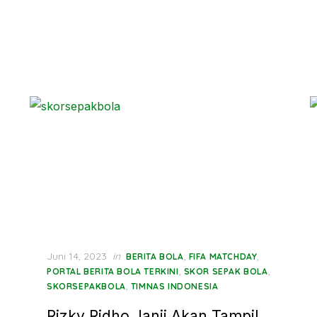
Posted
Juni 14, 2023
in
,
,
BERITA BOLA
FIFA MATCHDAY
on
,
,
PORTAL BERITA BOLA TERKINI
SKOR SEPAK BOLA
,
SKORSEPAKBOLA
TIMNAS INDONESIA
Rizky Ridho Janji Akan Tampil