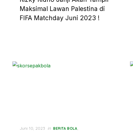
Maksimal Lawan Palestina di
FIFA Matchday Juni 2023 !
Posted
Juni 10, 2023
in
,
BERITA BOLA