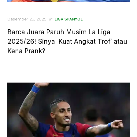
Posted
Desember 23, 2025
in
LIGA SPANYOL
on
Barca Juara Paruh Musim La Liga
2025/26! Sinyal Kuat Angkat Trofi atau
Kena Prank?