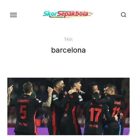
Skip
to
the
content
TAG:
barcelona