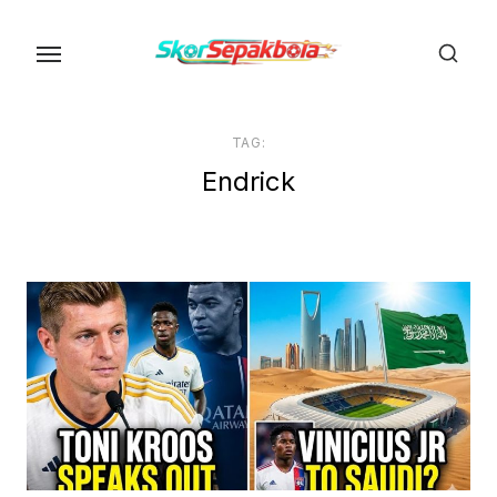
Skip
to
the
content
TAG:
Endrick