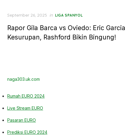
Posted
September 26, 2025
in
LIGA SPANYOL
on
Rapor Gila Barca vs Oviedo: Eric Garcia
Kesurupan, Rashford Bikin Bingung!
naga303.uk.com
Rumah EURO 2024
Live Stream EURO
Pasaran EURO
Prediksi EURO 2024