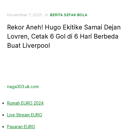
Posted
November 7, 2025
in
BERITA SEPAK BOLA
on
Rekor Aneh! Hugo Ekitike Samai Dejan
Lovren, Cetak 6 Gol di 6 Hari Berbeda
Buat Liverpool
naga303.uk.com
Rumah EURO 2024
Live Stream EURO
Pasaran EURO