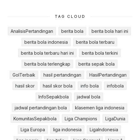
TAG CLOUD
AnalisisPertandingan
berita bola
berita bola hari ini
berita bola indonesia
berita bola terbaru
berita bola terbaru hari ini
berita bola terkini
berita bola terlengkap
berita sepak bola
GolTerbaik
hasil pertandingan
HasilPertandingan
hasil skor
hasil skor bola
info bola
infobola
InfoSepakbola
jadwal bola
jadwal pertandingan bola
klasemen liga indonesia
KomunitasSepakbola
Liga Champions
LigaDunia
Liga Europa
liga indonesia
LigaIndonesia