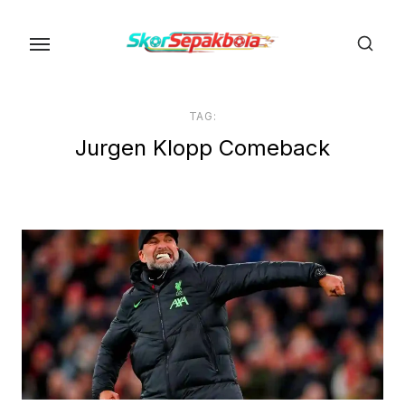
Skip
to
the
content
TAG:
Jurgen Klopp Comeback