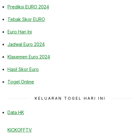
Prediksi EURO 2024
Tebak Skor EURO
Euro Hari Ini
Jadwal Euro 2024
Klasemen Euro 2024
Hasil Skor Euro
Togel Online
KELUARAN TOGEL HARI INI
Data HK
KICKOFFTV