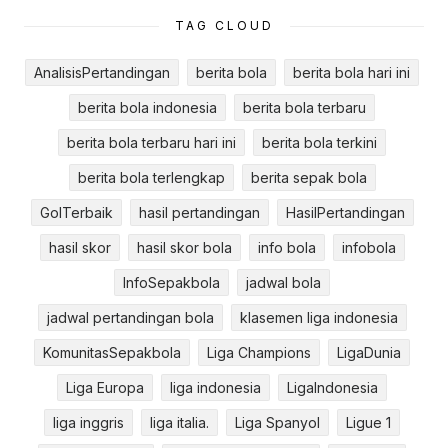
TAG CLOUD
AnalisisPertandingan
berita bola
berita bola hari ini
berita bola indonesia
berita bola terbaru
berita bola terbaru hari ini
berita bola terkini
berita bola terlengkap
berita sepak bola
GolTerbaik
hasil pertandingan
HasilPertandingan
hasil skor
hasil skor bola
info bola
infobola
InfoSepakbola
jadwal bola
jadwal pertandingan bola
klasemen liga indonesia
KomunitasSepakbola
Liga Champions
LigaDunia
Liga Europa
liga indonesia
LigaIndonesia
liga inggris
liga italia.
Liga Spanyol
Ligue 1