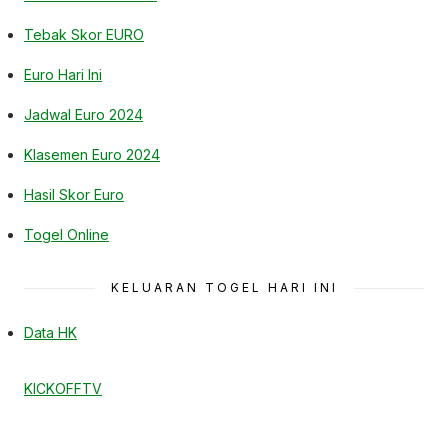
Tebak Skor EURO
Euro Hari Ini
Jadwal Euro 2024
Klasemen Euro 2024
Hasil Skor Euro
Togel Online
KELUARAN TOGEL HARI INI
Data HK
KICKOFFTV