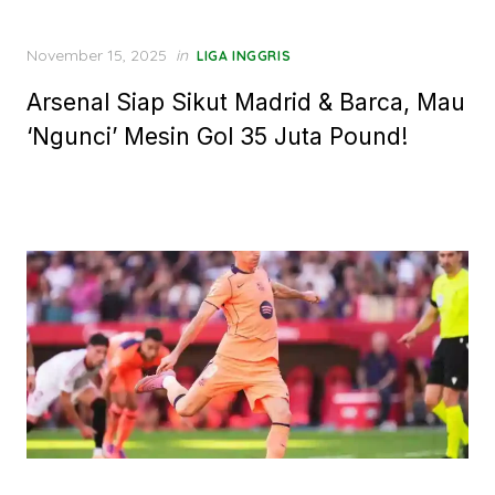
Posted
November 15, 2025
in
LIGA INGGRIS
on
Arsenal Siap Sikut Madrid & Barca, Mau
‘Ngunci’ Mesin Gol 35 Juta Pound!