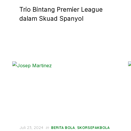
on
Trio Bintang Premier League
dalam Skuad Spanyol
Posted
Juli 23, 2024
in
,
BERITA BOLA
SKORSEPAKBOLA