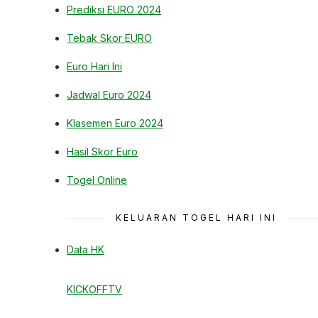
Prediksi EURO 2024
Tebak Skor EURO
Euro Hari Ini
Jadwal Euro 2024
Klasemen Euro 2024
Hasil Skor Euro
Togel Online
KELUARAN TOGEL HARI INI
Data HK
KICKOFFTV