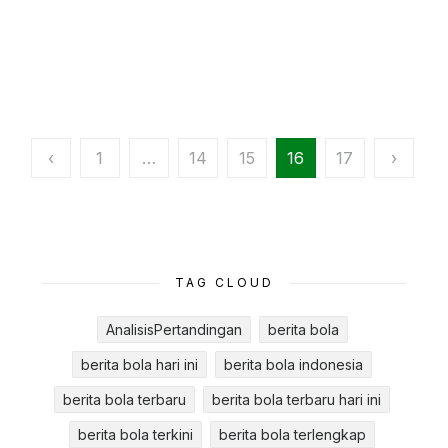
‹
1
…
14
15
16
17
›
TAG CLOUD
AnalisisPertandingan
berita bola
berita bola hari ini
berita bola indonesia
berita bola terbaru
berita bola terbaru hari ini
berita bola terkini
berita bola terlengkap