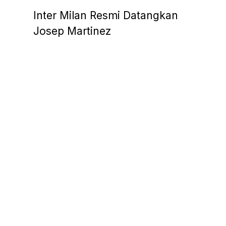
on
Inter Milan Resmi Datangkan
Josep Martinez