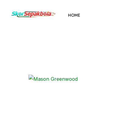
Skip
to
HOME
the
content