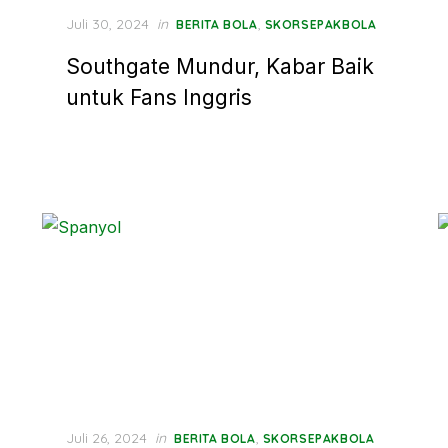
Posted
Juli 30, 2024
in
,
BERITA BOLA
SKORSEPAKBOLA
on
Southgate Mundur, Kabar Baik
untuk Fans Inggris
Posted
Juli 26, 2024
in
,
BERITA BOLA
SKORSEPAKBOLA