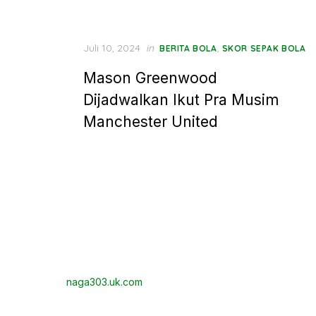
Posted
Juli 10, 2024
in
,
BERITA BOLA
SKOR SEPAK BOLA
on
Mason Greenwood
Dijadwalkan Ikut Pra Musim
Manchester United
Paginasi
pos
naga303.uk.com