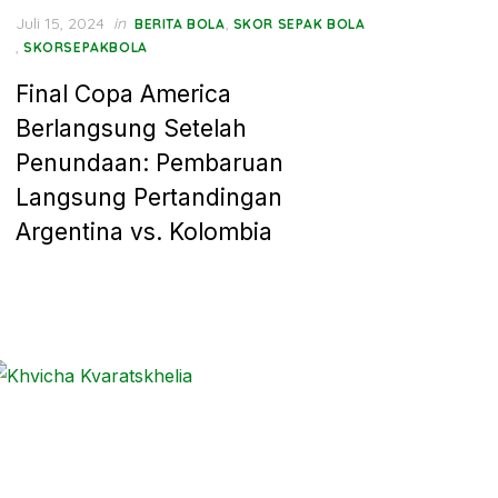
Posted
Juli 15, 2024
in
,
BERITA BOLA
SKOR SEPAK BOLA
on
,
SKORSEPAKBOLA
Final Copa America
Berlangsung Setelah
Penundaan: Pembaruan
Langsung Pertandingan
Argentina vs. Kolombia