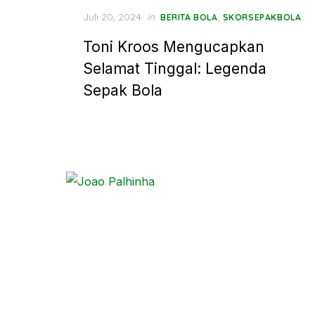
Posted
Juli 20, 2024
in
,
BERITA BOLA
SKORSEPAKBOLA
on
Toni Kroos Mengucapkan
Selamat Tinggal: Legenda
Sepak Bola