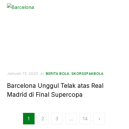
Posted
Januari 13, 2025
in
,
BERITA BOLA
SKORSEPAKBOLA
on
Barcelona Unggul Telak atas Real
Madrid di Final Supercopa
Paginasi
1
2
3
…
14
›
pos