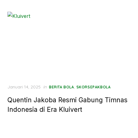
Posted
Januari 14, 2025
in
,
BERITA BOLA
SKORSEPAKBOLA
on
Quentin Jakoba Resmi Gabung Timnas
Indonesia di Era Kluivert