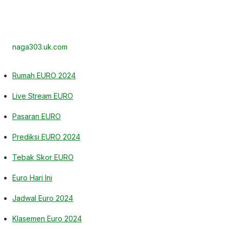
naga303.uk.com
Rumah EURO 2024
Live Stream EURO
Pasaran EURO
Prediksi EURO 2024
Tebak Skor EURO
Euro Hari Ini
Jadwal Euro 2024
Klasemen Euro 2024