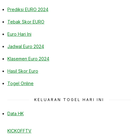
Prediksi EURO 2024
Tebak Skor EURO
Euro Hari Ini
Jadwal Euro 2024
Klasemen Euro 2024
Hasil Skor Euro
Togel Online
KELUARAN TOGEL HARI INI
Data HK
KICKOFFTV