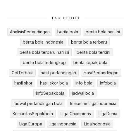
TAG CLOUD
AnalisisPertandingan
berita bola
berita bola hari ini
berita bola indonesia
berita bola terbaru
berita bola terbaru hari ini
berita bola terkini
berita bola terlengkap
berita sepak bola
GolTerbaik
hasil pertandingan
HasilPertandingan
hasil skor
hasil skor bola
info bola
infobola
InfoSepakbola
jadwal bola
jadwal pertandingan bola
klasemen liga indonesia
KomunitasSepakbola
Liga Champions
LigaDunia
Liga Europa
liga indonesia
LigaIndonesia