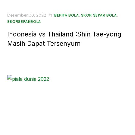
Posted
Desember 30, 2022
in
,
,
BERITA BOLA
SKOR SEPAK BOLA
on
SKORSEPAKBOLA
Indonesia vs Thailand :Shin Tae-yong
Masih Dapat Tersenyum