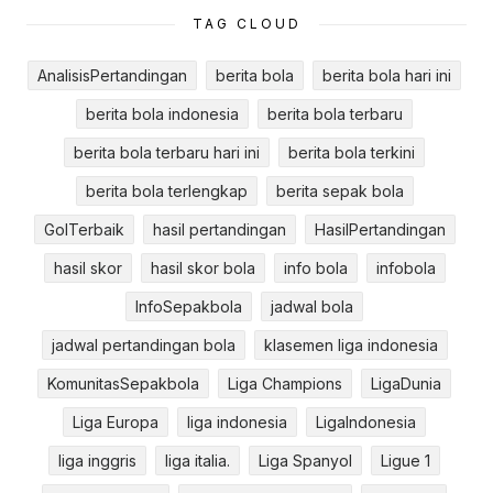
TAG CLOUD
AnalisisPertandingan
berita bola
berita bola hari ini
berita bola indonesia
berita bola terbaru
berita bola terbaru hari ini
berita bola terkini
berita bola terlengkap
berita sepak bola
GolTerbaik
hasil pertandingan
HasilPertandingan
hasil skor
hasil skor bola
info bola
infobola
InfoSepakbola
jadwal bola
jadwal pertandingan bola
klasemen liga indonesia
KomunitasSepakbola
Liga Champions
LigaDunia
Liga Europa
liga indonesia
LigaIndonesia
liga inggris
liga italia.
Liga Spanyol
Ligue 1