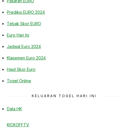
Pasaran EURO
Prediksi EURO 2024
Tebak Skor EURO
Euro Hari Ini
Jadwal Euro 2024
Klasemen Euro 2024
Hasil Skor Euro
Togel Online
KELUARAN TOGEL HARI INI
Data HK
KICKOFFTV