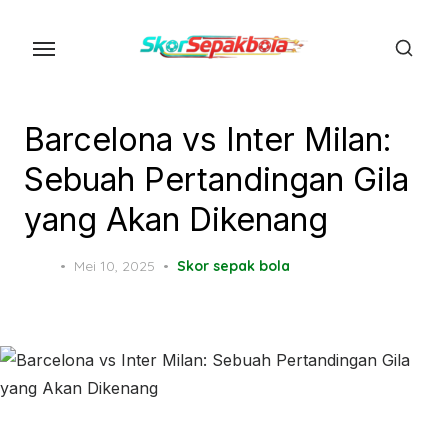
Skip
to
the
content
Barcelona vs Inter Milan:
Sebuah Pertandingan Gila
yang Akan Dikenang
Posted
Mei 10, 2025
Skor sepak bola
on