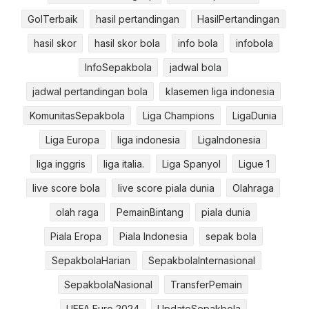
GolTerbaik
hasil pertandingan
HasilPertandingan
hasil skor
hasil skor bola
info bola
infobola
InfoSepakbola
jadwal bola
jadwal pertandingan bola
klasemen liga indonesia
KomunitasSepakbola
Liga Champions
LigaDunia
Liga Europa
liga indonesia
LigaIndonesia
liga inggris
liga italia.
Liga Spanyol
Ligue 1
live score bola
live score piala dunia
Olahraga
olah raga
PemainBintang
piala dunia
Piala Eropa
Piala Indonesia
sepak bola
SepakbolaHarian
SepakbolaInternasional
SepakbolaNasional
TransferPemain
UEFA Euro 2024
UpdateSepakbola