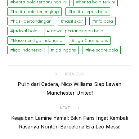
berita bola terbaru hari ini
berita bola terkini
berita bola terlengkap
berita sepak bola
hasil pertandingan
hasil skor
info bola
jadwal bola
jadwal pertandingan bola
klasemen liga indonesia
Liga Champions
liga indonesia
liga inggris
live score bola
Navigasi
PREVIOUS
Previous
Pulih dari Cedera, Nico Williams Siap Lawan
pos
post:
Manchester United!
NEXT
Next
Keajaiban Lamine Yamal: Bikin Fans Ingat Kembali
post:
Rasanya Nonton Barcelona Era Leo Messi!