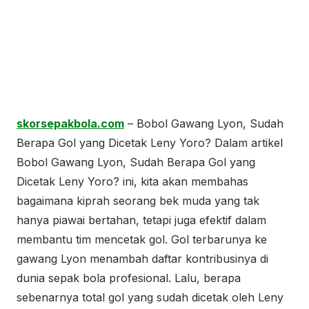
skorsepakbola.com
– Bobol Gawang Lyon, Sudah
Berapa Gol yang Dicetak Leny Yoro? Dalam artikel
Bobol Gawang Lyon, Sudah Berapa Gol yang
Dicetak Leny Yoro? ini, kita akan membahas
bagaimana kiprah seorang bek muda yang tak
hanya piawai bertahan, tetapi juga efektif dalam
membantu tim mencetak gol. Gol terbarunya ke
gawang Lyon menambah daftar kontribusinya di
dunia sepak bola profesional. Lalu, berapa
sebenarnya total gol yang sudah dicetak oleh Leny