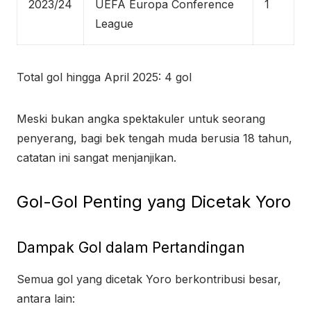
2023/24
UEFA Europa Conference
1
League
Total gol hingga April 2025: 4 gol
Meski bukan angka spektakuler untuk seorang
penyerang, bagi bek tengah muda berusia 18 tahun,
catatan ini sangat menjanjikan.
Gol-Gol Penting yang Dicetak Yoro
Dampak Gol dalam Pertandingan
Semua gol yang dicetak Yoro berkontribusi besar,
antara lain: