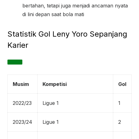
bertahan, tetapi juga menjadi ancaman nyata
di lini depan saat bola mati
Statistik Gol Leny Yoro Sepanjang
Karier
Musim
Kompetisi
Gol
2022/23
Ligue 1
1
2023/24
Ligue 1
2