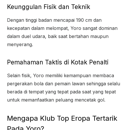
Keunggulan Fisik dan Teknik
Dengan tinggi badan mencapai 190 cm dan
kecepatan dalam melompat, Yoro sangat dominan
dalam duel udara, baik saat bertahan maupun
menyerang.
Pemahaman Taktis di Kotak Penalti
Selain fisik, Yoro memiliki kemampuan membaca
pergerakan bola dan pemain lawan sehingga selalu
berada di tempat yang tepat pada saat yang tepat
untuk memanfaatkan peluang mencetak gol.
Mengapa Klub Top Eropa Tertarik
Pada Yoro?