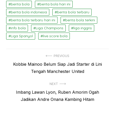
berita bola
berita bola hari ini
berita bola indonesia
berita bola terbaru
berita bola terbaru hari ini
berita bola terkini
info bola
Liga Champions
liga inggris
Liga Spanyol
live score bola
Navigasi
PREVIOUS
Previous
Kobbie Mainoo Belum Siap Jadi Starter di Lini
pos
post:
Tengah Manchester United
NEXT
Next
Imbang Lawan Lyon, Ruben Amorim Ogah
post:
Jadikan Andre Onana Kambing Hitam