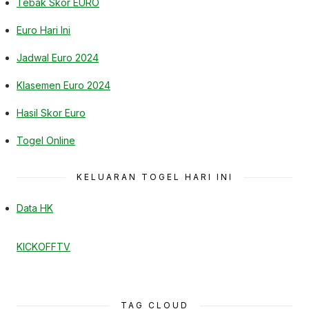
Tebak Skor EURO
Euro Hari Ini
Jadwal Euro 2024
Klasemen Euro 2024
Hasil Skor Euro
Togel Online
KELUARAN TOGEL HARI INI
Data HK
KICKOFFTV
TAG CLOUD