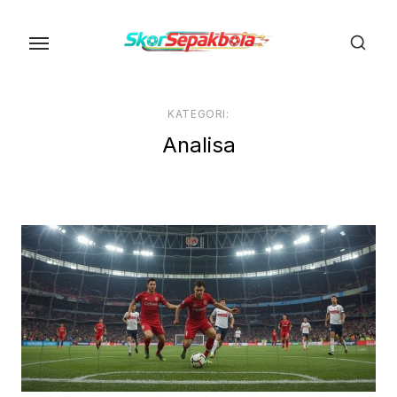
Skip
to
the
content
KATEGORI:
Analisa