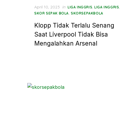
Posted
April 10, 2023
in
,
,
LIGA INGGRIS
LIGA INGGRIS
on
,
SKOR SEPAK BOLA
SKORSEPAKBOLA
Klopp Tidak Terlalu Senang
Saat Liverpool Tidak Bisa
Mengalahkan Arsenal