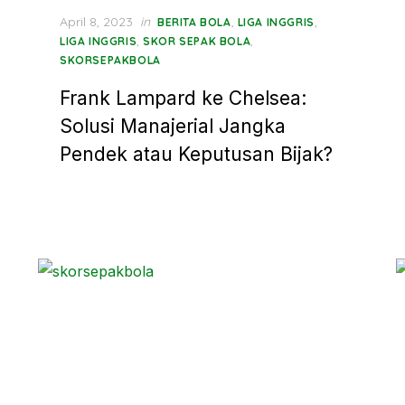
Posted
April 8, 2023
in
,
,
BERITA BOLA
LIGA INGGRIS
on
,
,
LIGA INGGRIS
SKOR SEPAK BOLA
SKORSEPAKBOLA
Frank Lampard ke Chelsea:
Solusi Manajerial Jangka
Pendek atau Keputusan Bijak?