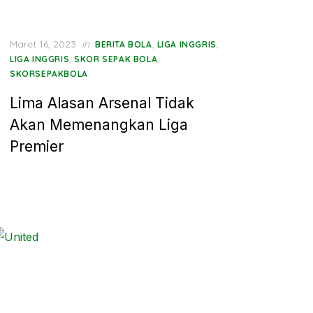
Posted
Maret 16, 2023
in
,
,
BERITA BOLA
LIGA INGGRIS
on
,
,
LIGA INGGRIS
SKOR SEPAK BOLA
SKORSEPAKBOLA
Lima Alasan Arsenal Tidak
Akan Memenangkan Liga
Premier