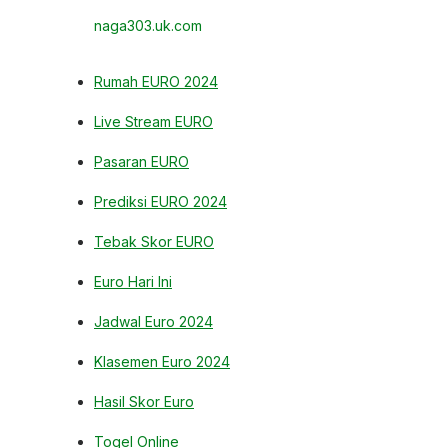
naga303.uk.com
Rumah EURO 2024
Live Stream EURO
Pasaran EURO
Prediksi EURO 2024
Tebak Skor EURO
Euro Hari Ini
Jadwal Euro 2024
Klasemen Euro 2024
Hasil Skor Euro
Togel Online