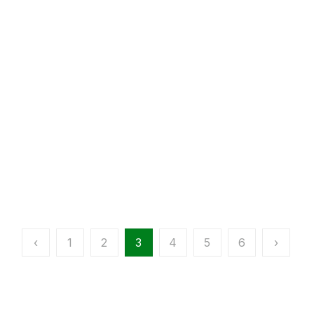
‹
1
2
3
4
5
6
›