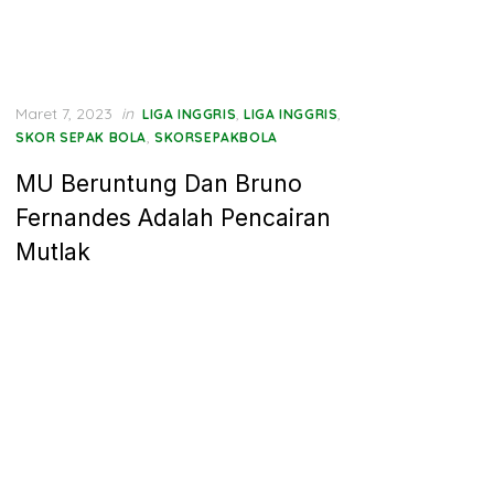
Posted
Maret 7, 2023
in
,
,
LIGA INGGRIS
LIGA INGGRIS
on
,
SKOR SEPAK BOLA
SKORSEPAKBOLA
MU Beruntung Dan Bruno
Fernandes Adalah Pencairan
Mutlak