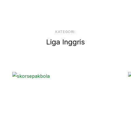
KATEGORI:
Liga Inggris