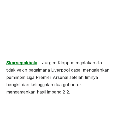
Skorsepakbola
– Jurgen Klopp mengatakan dia
tidak yakin bagaimana Liverpool gagal mengalahkan
pemimpin Liga Premier Arsenal setelah timnya
bangkit dari ketinggalan dua gol untuk
mengamankan hasil imbang 2-2.