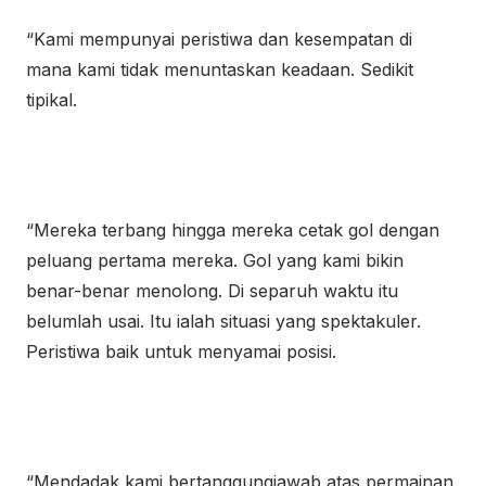
“Kami mempunyai peristiwa dan kesempatan di
mana kami tidak menuntaskan keadaan. Sedikit
tipikal.
“Mereka terbang hingga mereka cetak gol dengan
peluang pertama mereka. Gol yang kami bikin
benar-benar menolong. Di separuh waktu itu
belumlah usai. Itu ialah situasi yang spektakuler.
Peristiwa baik untuk menyamai posisi.
“Mendadak kami bertanggungjawab atas permainan