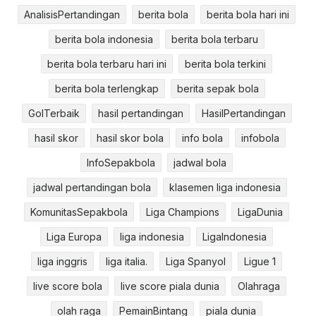
AnalisisPertandingan
berita bola
berita bola hari ini
berita bola indonesia
berita bola terbaru
berita bola terbaru hari ini
berita bola terkini
berita bola terlengkap
berita sepak bola
GolTerbaik
hasil pertandingan
HasilPertandingan
hasil skor
hasil skor bola
info bola
infobola
InfoSepakbola
jadwal bola
jadwal pertandingan bola
klasemen liga indonesia
KomunitasSepakbola
Liga Champions
LigaDunia
Liga Europa
liga indonesia
LigaIndonesia
liga inggris
liga italia.
Liga Spanyol
Ligue 1
live score bola
live score piala dunia
Olahraga
olah raga
PemainBintang
piala dunia