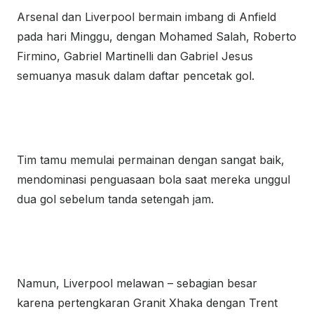
Arsenal dan Liverpool bermain imbang di Anfield
pada hari Minggu, dengan Mohamed Salah, Roberto
Firmino, Gabriel Martinelli dan Gabriel Jesus
semuanya masuk dalam daftar pencetak gol.
Tim tamu memulai permainan dengan sangat baik,
mendominasi penguasaan bola saat mereka unggul
dua gol sebelum tanda setengah jam.
Namun, Liverpool melawan – sebagian besar
karena pertengkaran Granit Xhaka dengan Trent