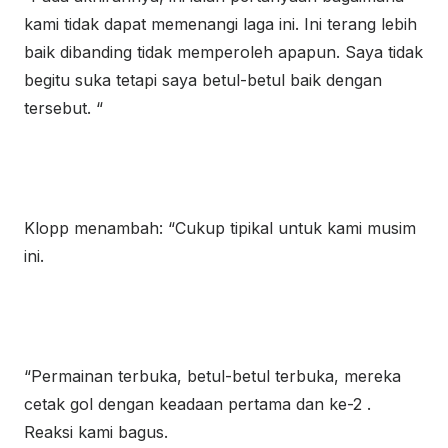
kami tidak dapat memenangi laga ini. Ini terang lebih
baik dibanding tidak memperoleh apapun. Saya tidak
begitu suka tetapi saya betul-betul baik dengan
tersebut. “
Klopp menambah: “Cukup tipikal untuk kami musim
ini.
“Permainan terbuka, betul-betul terbuka, mereka
cetak gol dengan keadaan pertama dan ke-2 .
Reaksi kami bagus.