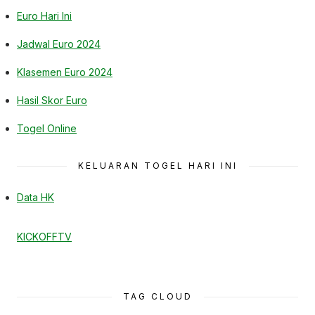
Euro Hari Ini
Jadwal Euro 2024
Klasemen Euro 2024
Hasil Skor Euro
Togel Online
KELUARAN TOGEL HARI INI
Data HK
KICKOFFTV
TAG CLOUD