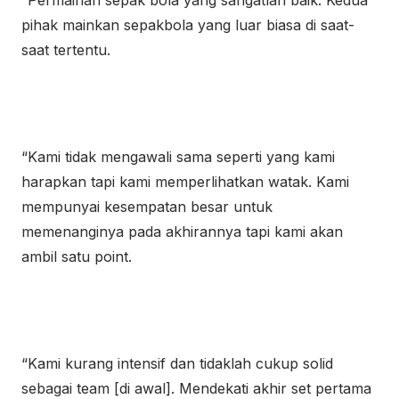
“Permainan sepak bola yang sangatlah baik. Kedua
pihak mainkan sepakbola yang luar biasa di saat-
saat tertentu.
“Kami tidak mengawali sama seperti yang kami
harapkan tapi kami memperlihatkan watak. Kami
mempunyai kesempatan besar untuk
memenanginya pada akhirannya tapi kami akan
ambil satu point.
“Kami kurang intensif dan tidaklah cukup solid
sebagai team [di awal]. Mendekati akhir set pertama