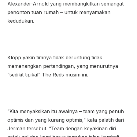
Alexander-Arnold yang membangkitkan semangat
penonton tuan rumah – untuk menyamakan
kedudukan.
Klopp yakin timnya tidak beruntung tidak
memenangkan pertandingan, yang menurutnya
“sedikit tipikal” The Reds musim ini.
“Kita menyaksikan itu awalnya – team yang penuh
optimis dan yang kurang optimis,” kata pelatih dari
Jerman tersebut. “Team dengan keyakinan diri