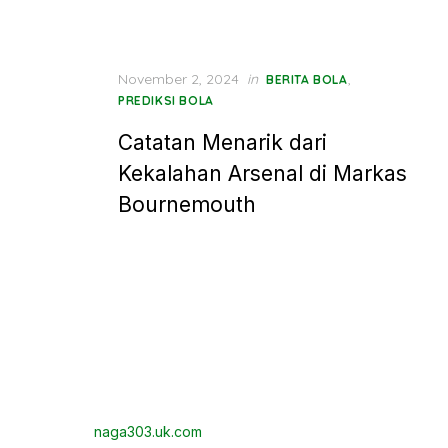
Posted
November 2, 2024
in
,
BERITA BOLA
on
PREDIKSI BOLA
Catatan Menarik dari
Kekalahan Arsenal di Markas
Bournemouth
Paginasi
pos
naga303.uk.com