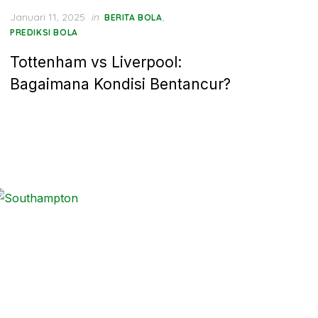
Posted
Januari 11, 2025
in
,
BERITA BOLA
on
PREDIKSI BOLA
Tottenham vs Liverpool:
Bagaimana Kondisi Bentancur?