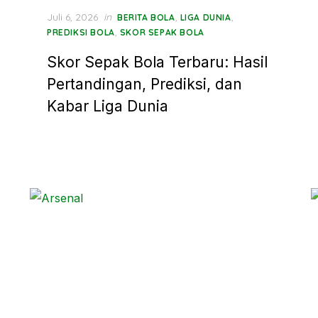
Posted
Juli 6, 2026
in
,
,
BERITA BOLA
LIGA DUNIA
on
,
PREDIKSI BOLA
SKOR SEPAK BOLA
Skor Sepak Bola Terbaru: Hasil
Pertandingan, Prediksi, dan
Kabar Liga Dunia