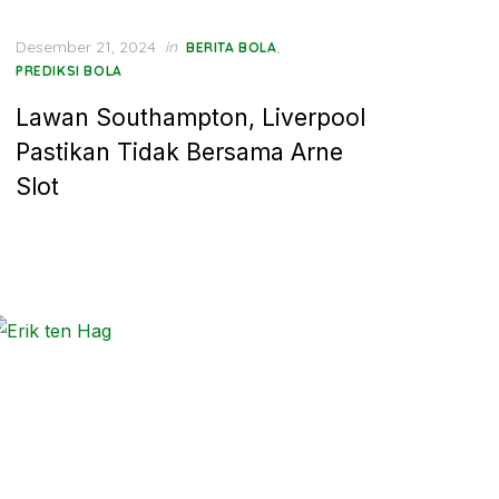
Posted
Desember 21, 2024
in
,
BERITA BOLA
on
PREDIKSI BOLA
Lawan Southampton, Liverpool
Pastikan Tidak Bersama Arne
Slot