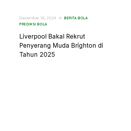
Posted
Desember 18, 2024
in
,
BERITA BOLA
on
PREDIKSI BOLA
Liverpool Bakal Rekrut
Penyerang Muda Brighton di
Tahun 2025