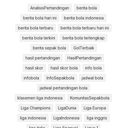
AnalisisPertandingan
berita bola
berita bola hari ini
berita bola indonesia
berita bola terbaru
berita bola terbaru hari ini
berita bola terkini
berita bola terlengkap
berita sepak bola
GolTerbaik
hasil pertandingan
HasilPertandingan
hasil skor
hasil skor bola
info bola
infobola
InfoSepakbola
jadwal bola
jadwal pertandingan bola
klasemen liga indonesia
KomunitasSepakbola
Liga Champions
LigaDunia
Liga Europa
liga indonesia
LigaIndonesia
liga inggris
liga italia.
Liga Spanyol
Ligue 1