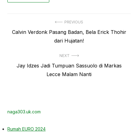
Navigasi
PREVIOUS
Previous
Calvin Verdonk Pasang Badan, Bela Erick Thohir
pos
post:
dari Hujatan!
NEXT
Next
Jay Idzes Jadi Tumpuan Sassuolo di Markas
post:
Lecce Malam Nanti
naga303.uk.com
Rumah EURO 2024