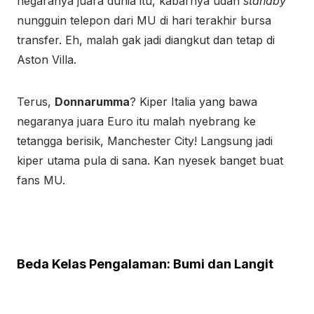
negaranya juara dunia itu, kabarnya udah
a
standby
nungguin telepon dari MU di hari terakhir bursa
g
transfer. Eh, malah gak jadi diangkut dan tetap di
a
Aston Villa.
3
0
3
Terus,
Donnarumma
? Kiper Italia yang bawa
D
negaranya juara Euro itu malah nyebrang ke
a
tetangga berisik, Manchester City! Langsung jadi
f
kiper utama pula di sana. Kan nyesek banget buat
t
fans MU.
a
r
,
L
Beda Kelas Pengalaman: Bumi dan Langit
o
g