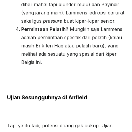
dibeli mahal tapi blunder mulu) dan Bayindir
(yang jarang main). Lammens jadi opsi darurat
sekaligus
pressure
buat kiper-kiper senior.
D
Permintaan Pelatih?
Mungkin saja Lammens
e
adalah permintaan spesifik dari pelatih (kalau
w
masih Erik ten Hag atau pelatih baru), yang
a
melihat ada sesuatu yang spesial dari kiper
p
Belgia ini.
o
k
e
r
Ujian Sesungguhnya di Anfield
Tapi ya itu tadi, potensi doang gak cukup. Ujian