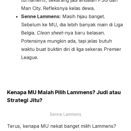
turnamen!), sekarang jadi andalan PSG dan
f
Man City. Refleksnya kelas dewa.
Senne Lammens:
Masih hijau banget.
Sebelum ke MU, dia lebih banyak main di Liga
Belgia.
Clean sheet
-nya baru belasan.
Potensinya mungkin ada, tapi jelas butuh
waktu buat buktiin diri di liga sekeras Premier
League.
Kenapa MU Malah Pilih Lammens? Judi atau
Strategi Jitu?
Senne Lammens
Terus, kenapa MU nekat banget milih Lammens?