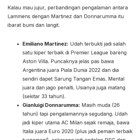
i
Kalau mau jujur, perbandingan pengalaman antara
n
Lammens dengan Martinez dan Donnarumma itu
,
ibarat bumi dan langit.
L
i
Emiliano Martinez:
Udah terbukti jadi salah
n
satu kiper terbaik di Premier League bareng
k
Aston Villa. Puncaknya jelas pas bawa
A
Argentina juara Piala Dunia 2022 dan dia
l
sendiri dapet Sarung Tangan Emas. Mental
t
juara dan jago penalti. Usianya juga matang
e
(sekitar 33 tahun).
r
Gianluigi Donnarumma:
Masih muda (26
n
tahun) tapi pengalamannya segudang. Udah
a
jadi kiper utama AC Milan sejak remaja, bawa
t
Italia juara Euro 2020 (plus jadi pemain terbaik
i