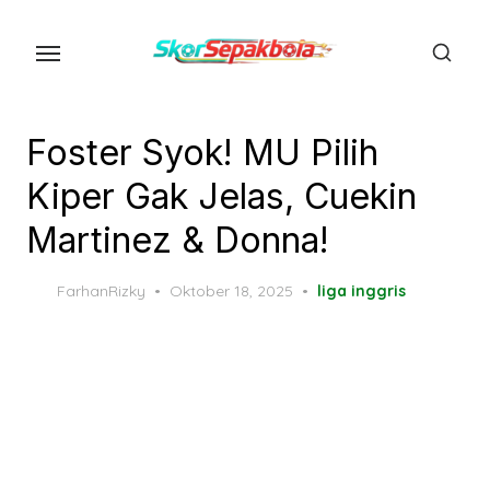
Skip
to
the
content
Foster Syok! MU Pilih
Kiper Gak Jelas, Cuekin
Martinez & Donna!
Posted
FarhanRizky
Oktober 18, 2025
liga inggris
on