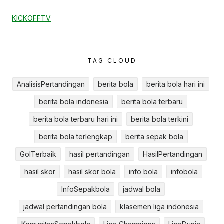
KICKOFFTV
TAG CLOUD
AnalisisPertandingan
berita bola
berita bola hari ini
berita bola indonesia
berita bola terbaru
berita bola terbaru hari ini
berita bola terkini
berita bola terlengkap
berita sepak bola
GolTerbaik
hasil pertandingan
HasilPertandingan
hasil skor
hasil skor bola
info bola
infobola
InfoSepakbola
jadwal bola
jadwal pertandingan bola
klasemen liga indonesia