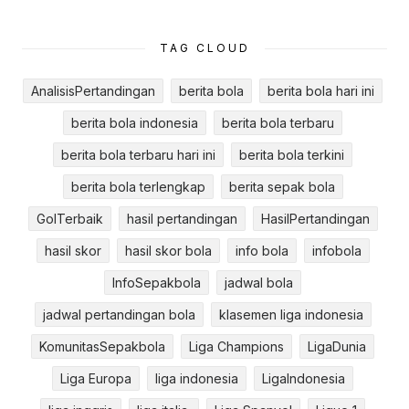
TAG CLOUD
AnalisisPertandingan
berita bola
berita bola hari ini
berita bola indonesia
berita bola terbaru
berita bola terbaru hari ini
berita bola terkini
berita bola terlengkap
berita sepak bola
GolTerbaik
hasil pertandingan
HasilPertandingan
hasil skor
hasil skor bola
info bola
infobola
InfoSepakbola
jadwal bola
jadwal pertandingan bola
klasemen liga indonesia
KomunitasSepakbola
Liga Champions
LigaDunia
Liga Europa
liga indonesia
LigaIndonesia