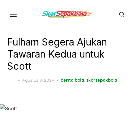
Skip
to
the
content
Fulham Segera Ajukan
Tawaran Kedua untuk
Scott
Posted
Agustus 9, 2024
berita bola
,
skorsepakbola
on