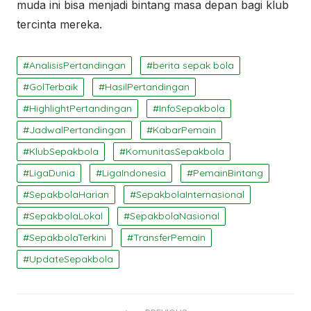
muda ini bisa menjadi bintang masa depan bagi klub
tercinta mereka.
AnalisisPertandingan
berita sepak bola
GolTerbaik
HasilPertandingan
HighlightPertandingan
InfoSepakbola
JadwalPertandingan
KabarPemain
KlubSepakbola
KomunitasSepakbola
LigaDunia
LigaIndonesia
PemainBintang
SepakbolaHarian
SepakbolaInternasional
SepakbolaLokal
SepakbolaNasional
SepakbolaTerkini
TransferPemain
UpdateSepakbola