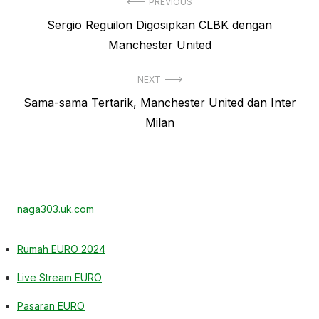
Navigasi
PREVIOUS
Previous
Sergio Reguilon Digosipkan CLBK dengan
pos
post:
Manchester United
NEXT
Next
Sama-sama Tertarik, Manchester United dan Inter
post:
Milan
naga303.uk.com
Rumah EURO 2024
Live Stream EURO
Pasaran EURO