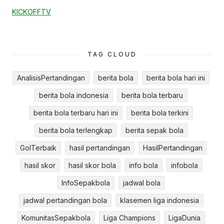
KICKOFFTV
TAG CLOUD
AnalisisPertandingan
berita bola
berita bola hari ini
berita bola indonesia
berita bola terbaru
berita bola terbaru hari ini
berita bola terkini
berita bola terlengkap
berita sepak bola
GolTerbaik
hasil pertandingan
HasilPertandingan
hasil skor
hasil skor bola
info bola
infobola
InfoSepakbola
jadwal bola
jadwal pertandingan bola
klasemen liga indonesia
KomunitasSepakbola
Liga Champions
LigaDunia