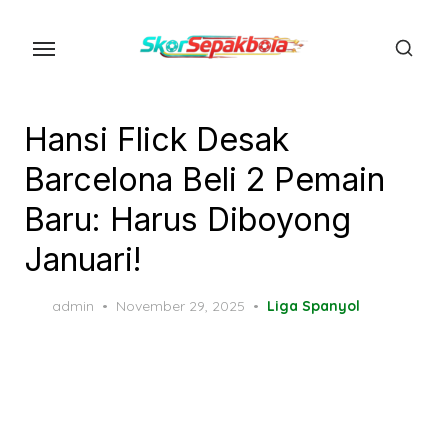
Skip
to
the
content
Hansi Flick Desak
Barcelona Beli 2 Pemain
Baru: Harus Diboyong
Januari!
Posted
admin
November 29, 2025
Liga Spanyol
on