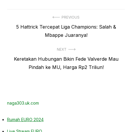
Navigasi
PREVIOUS
Previous
5 Hattrick Tercepat Liga Champions: Salah &
pos
post:
Mbappe Juaranya!
NEXT
Next
Keretakan Hubungan Bikin Fede Valverde Mau
post:
Pindah ke MU, Harga Rp2 Triliun!
naga303.uk.com
Rumah EURO 2024
Live Stream EURO