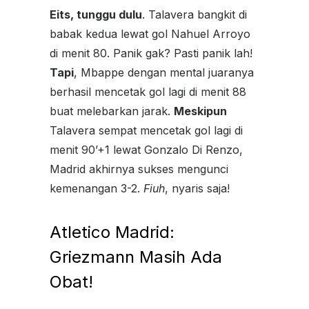
Eits, tunggu dulu
. Talavera bangkit di
babak kedua lewat gol Nahuel Arroyo
di menit 80. Panik gak? Pasti panik lah!
Tapi
, Mbappe dengan mental juaranya
berhasil mencetak gol lagi di menit 88
buat melebarkan jarak.
Meskipun
Talavera sempat mencetak gol lagi di
menit 90’+1 lewat Gonzalo Di Renzo,
Madrid akhirnya sukses mengunci
kemenangan 3-2.
Fiuh
, nyaris saja!
Atletico Madrid:
Griezmann Masih Ada
Obat!