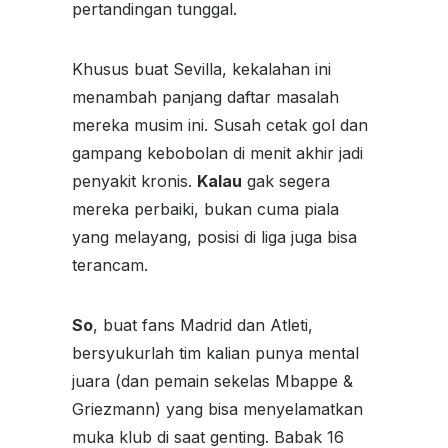
pertandingan tunggal.
Khusus buat Sevilla, kekalahan ini
menambah panjang daftar masalah
mereka musim ini. Susah cetak gol dan
gampang kebobolan di menit akhir jadi
penyakit kronis.
Kalau
gak segera
mereka perbaiki, bukan cuma piala
yang melayang, posisi di liga juga bisa
terancam.
So
, buat fans Madrid dan Atleti,
bersyukurlah tim kalian punya mental
juara (dan pemain sekelas Mbappe &
Griezmann) yang bisa menyelamatkan
muka klub di saat genting. Babak 16