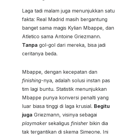
Laga tadi malam juga menunjukkan satu
fakta: Real Madrid masih bergantung
banget sama magis Kylian Mbappe, dan
Atletico sama Antoine Griezmann.
Tanpa
gol-gol dari mereka, bisa jadi
ceritanya beda.
Mbappe, dengan kecepatan dan
finishing
-nya, adalah solusi instan pas
tim lagi buntu. Statistik menunjukkan
Mbappe punya konversi penalti yang
luar biasa tinggi di laga krusial.
Begitu
juga
Griezmann, visinya sebagai
playmaker
sekaligus
finisher
bikin dia
tak tergantikan di skema Simeone. Ini