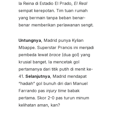
la Reina di Estadio El Prado,
El Real
sempat kerepotan. Tim tuan rumah
yang bermain tanpa beban benar-
benar memberikan perlawanan sengit.
Untungnya
, Madrid punya Kylian
Mbappe. Superstar Prancis ini menjadi
pembeda lewat
brace
(dua gol) yang
krusial banget. Ia mencetak gol
pertamanya dari titik putih di menit ke-
41.
Selanjutnya
, Madrid mendapat
“hadiah” gol bunuh diri dari Manuel
Farrando pas
injury time
babak
pertama. Skor 2-0 pas turun minum
kelihatan aman, kan?