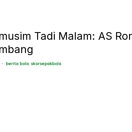
amusim Tadi Malam: AS R
Imbang
berita bola
,
skorsepakbola