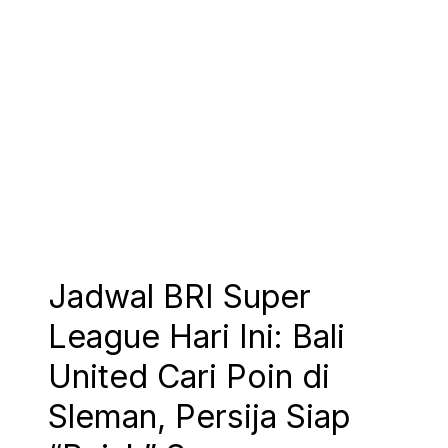
Jadwal BRI Super
League Hari Ini: Bali
United Cari Poin di
Sleman, Persija Siap