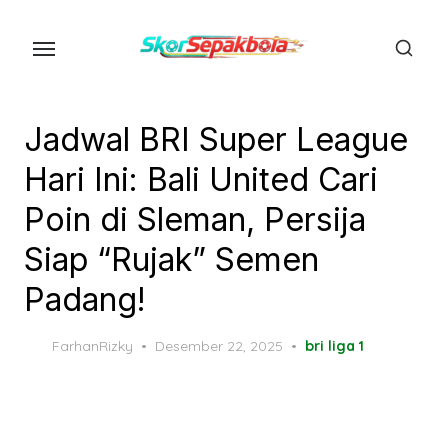
Skip
to
the
content
Jadwal BRI Super League
Hari Ini: Bali United Cari
Poin di Sleman, Persija
Siap “Rujak” Semen
Padang!
Posted
FarhanRizky
Desember 22, 2025
bri liga 1
on