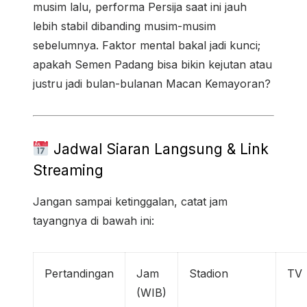
musim lalu, performa Persija saat ini jauh
lebih stabil dibanding musim-musim
sebelumnya. Faktor mental bakal jadi kunci;
apakah Semen Padang bisa bikin kejutan atau
justru jadi bulan-bulanan Macan Kemayoran?
Jadwal Siaran Langsung & Link
Streaming
Jangan sampai ketinggalan, catat jam
tayangnya di bawah ini:
Pertandingan
Jam
Stadion
TV
(WIB)