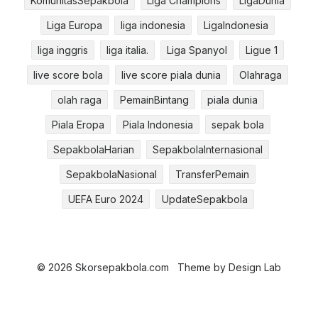
KomunitasSepakbola
Liga Champions
LigaDunia
Liga Europa
liga indonesia
LigaIndonesia
liga inggris
liga italia.
Liga Spanyol
Ligue 1
live score bola
live score piala dunia
Olahraga
olah raga
PemainBintang
piala dunia
Piala Eropa
Piala Indonesia
sepak bola
SepakbolaHarian
SepakbolaInternasional
SepakbolaNasional
TransferPemain
UEFA Euro 2024
UpdateSepakbola
© 2026 Skorsepakbola.com
Theme by
Design Lab