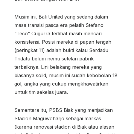
Musim ini, Bali United yang sedang dalam
masa transisi pasca era pelatih Stefano
“Teco” Cugurra terlihat masih mencari
konsistensi. Posisi mereka di papan tengah
(peringkat 11) adalah bukti kalau Serdadu
Tridatu belum nemu setelan pabrik
terbaiknya. Lini belakang mereka yang
biasanya solid, musim ini sudah kebobolan 18
gol, angka yang cukup mengkhawatirkan
untuk tim sekelas juara.
Sementara itu, PSBS Biak yang menjadikan
Stadion Maguwoharjo sebagai markas
(karena renovasi stadion di Biak atau alasan