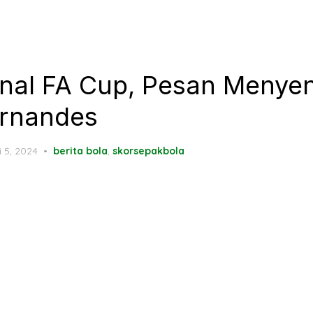
inal FA Cup, Pesan Menye
ernandes
ted
i 5, 2024
berita bola
,
skorsepakbola