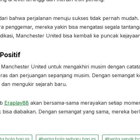
ri bahwa perjalanan menuju sukses tidak pernah mudah. 
ra penggemar, mereka yakin bisa mengatasi segala tantang
ikasi, Manchester United bisa kembali ke puncak kejayaan
Positif
 Manchester United untuk mengakhiri musim dengan catatan
keras dan perjuangan sepanjang musim. Dengan semangat ko
dan mengukir sejarah baru.
ub
Eraplay88
akan bersama-sama merayakan setiap mome
ak bisa diabaikan. Dengan semangat yang sama, mereka b
ta bola hari ini
berita bola terbaru hari ini
berita sepak b