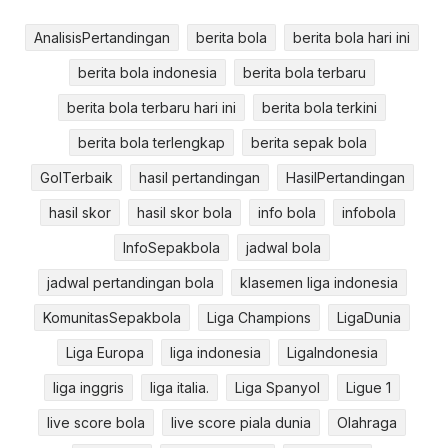
AnalisisPertandingan
berita bola
berita bola hari ini
berita bola indonesia
berita bola terbaru
berita bola terbaru hari ini
berita bola terkini
berita bola terlengkap
berita sepak bola
GolTerbaik
hasil pertandingan
HasilPertandingan
hasil skor
hasil skor bola
info bola
infobola
InfoSepakbola
jadwal bola
jadwal pertandingan bola
klasemen liga indonesia
KomunitasSepakbola
Liga Champions
LigaDunia
Liga Europa
liga indonesia
LigaIndonesia
liga inggris
liga italia.
Liga Spanyol
Ligue 1
live score bola
live score piala dunia
Olahraga