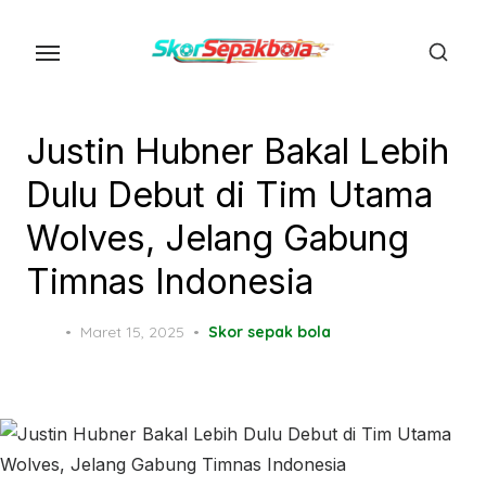
Skip
to
the
content
Justin Hubner Bakal Lebih
Dulu Debut di Tim Utama
Wolves, Jelang Gabung
Timnas Indonesia
Posted
Maret 15, 2025
Skor sepak bola
on