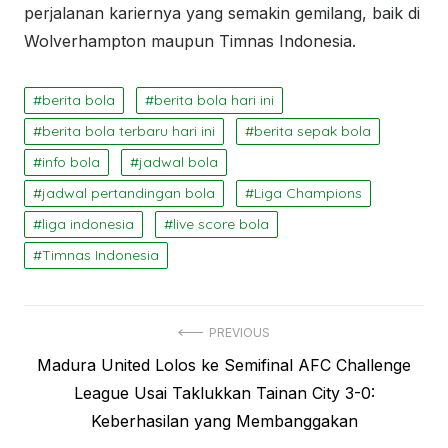
perjalanan kariernya yang semakin gemilang, baik di
Wolverhampton maupun Timnas Indonesia.
berita bola
berita bola hari ini
berita bola terbaru hari ini
berita sepak bola
info bola
jadwal bola
jadwal pertandingan bola
Liga Champions
liga indonesia
live score bola
Timnas Indonesia
Navigasi
PREVIOUS
Previous
Madura United Lolos ke Semifinal AFC Challenge
pos
post:
League Usai Taklukkan Tainan City 3-0:
Keberhasilan yang Membanggakan