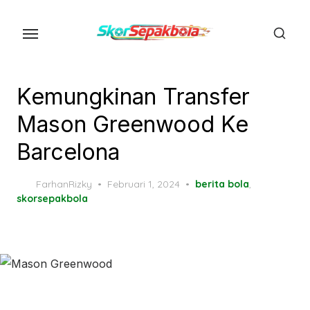
Skip
to
the
content
Kemungkinan Transfer
Mason Greenwood Ke
Barcelona
Posted
FarhanRizky
Februari 1, 2024
berita bola
,
on
skorsepakbola