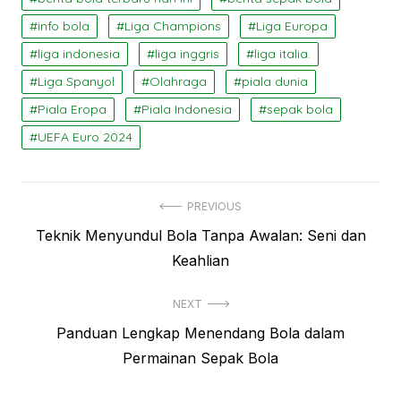
info bola
Liga Champions
Liga Europa
liga indonesia
liga inggris
liga italia.
Liga Spanyol
Olahraga
piala dunia
Piala Eropa
Piala Indonesia
sepak bola
UEFA Euro 2024
Navigasi
PREVIOUS
Previous
Teknik Menyundul Bola Tanpa Awalan: Seni dan
pos
post:
Keahlian
NEXT
Next
Panduan Lengkap Menendang Bola dalam
post:
Permainan Sepak Bola