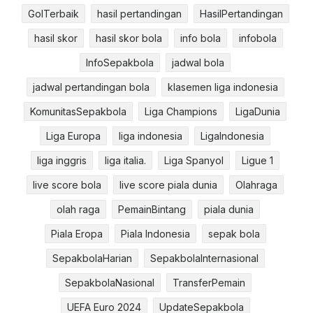
GolTerbaik
hasil pertandingan
HasilPertandingan
hasil skor
hasil skor bola
info bola
infobola
InfoSepakbola
jadwal bola
jadwal pertandingan bola
klasemen liga indonesia
KomunitasSepakbola
Liga Champions
LigaDunia
Liga Europa
liga indonesia
LigaIndonesia
liga inggris
liga italia.
Liga Spanyol
Ligue 1
live score bola
live score piala dunia
Olahraga
olah raga
PemainBintang
piala dunia
Piala Eropa
Piala Indonesia
sepak bola
SepakbolaHarian
SepakbolaInternasional
SepakbolaNasional
TransferPemain
UEFA Euro 2024
UpdateSepakbola