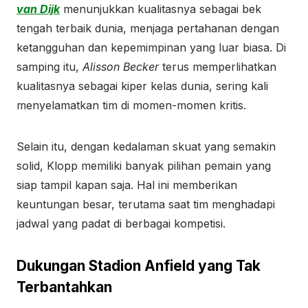
van Dijk
menunjukkan kualitasnya sebagai bek
tengah terbaik dunia, menjaga pertahanan dengan
ketangguhan dan kepemimpinan yang luar biasa. Di
samping itu,
Alisson Becker
terus memperlihatkan
kualitasnya sebagai kiper kelas dunia, sering kali
menyelamatkan tim di momen-momen kritis.
Selain itu, dengan kedalaman skuat yang semakin
solid, Klopp memiliki banyak pilihan pemain yang
siap tampil kapan saja. Hal ini memberikan
keuntungan besar, terutama saat tim menghadapi
jadwal yang padat di berbagai kompetisi.
Dukungan Stadion Anfield yang Tak
Terbantahkan