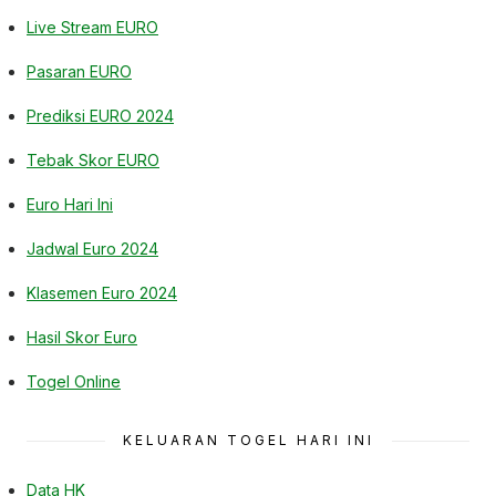
Live Stream EURO
Pasaran EURO
Prediksi EURO 2024
Tebak Skor EURO
Euro Hari Ini
Jadwal Euro 2024
Klasemen Euro 2024
Hasil Skor Euro
Togel Online
KELUARAN TOGEL HARI INI
Data HK