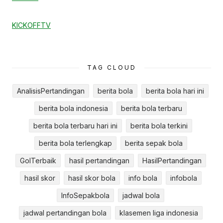
KICKOFFTV
TAG CLOUD
AnalisisPertandingan
berita bola
berita bola hari ini
berita bola indonesia
berita bola terbaru
berita bola terbaru hari ini
berita bola terkini
berita bola terlengkap
berita sepak bola
GolTerbaik
hasil pertandingan
HasilPertandingan
hasil skor
hasil skor bola
info bola
infobola
InfoSepakbola
jadwal bola
jadwal pertandingan bola
klasemen liga indonesia