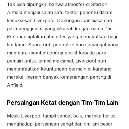
Tak bisa dipungkiri bahwa atmosfer di Stadion
Anfield menjadi salah satu faktor penentu dalam
kesuksesan Liverpool. Dukungan luar biasa dari
para penggemar yang dikenal dengan nama
The
Kop
menciptakan atmosfer yang menakutkan bagi
tim tamu. Suara riuh penonton dan semangat yang
membara memberi energi positif kepada para
pemain untuk tampil maksimal. Liverpool pun
memanfaatkan keuntungan bermain di kandang
mereka, meraih banyak kemenangan penting di
Anfield.
Persaingan Ketat dengan Tim-Tim Lain
Meski Liverpool tampil sangat baik, mereka harus
menghadapi persaingan sengit dari tim-tim besar