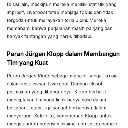
Di sisi lain, meskipun mereka memiliki statistik yang
impresif, Liverpool tetap menjaga fokus dan tidak
tergoda untuk merayakan terlalu dini. Mereka
memahami bahwa perjalanan masih panjang dan
banyak tantangan yang harus dihadapi.
Peran Jürgen Klopp dalam Membangun
Tim yang Kuat
Peran
Jürgen Klopp
sebagai manajer sangat krusial
dalam kesuksesan Liverpool. Dengan filosofi
permainan yang dibangunnya, Klopp berhasil
menciptakan tim yang tidak hanya solid dalam
bertahan, tetapi juga sangat berbahaya dalam
menyerang. Selain itu, kemampuan Klopp untuk
mengeluarkan potensi maksimal dari setiap pemain