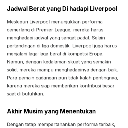
Jadwal Berat yang Di hadapi Liverpool
Meskipun Liverpool menunjukkan performa
cemerlang di Premier League, mereka harus
menghadapi jadwal yang sangat padat. Selain
pertandingan di liga domestik, Liverpool juga harus
menjalani laga-laga berat di kompetisi Eropa.
Namun, dengan kedalaman skuat yang semakin
solid, mereka mampu menghadapinya dengan baik.
Para pemain cadangan pun tidak kalah pentingnya,
karena mereka siap memberikan kontribusi besar
saat di butuhkan.
Akhir Musim yang Menentukan
Dengan tetap mempertahankan performa terbaik,