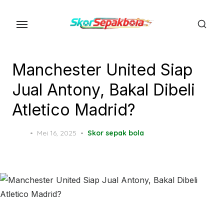
Skip
to
the
content
Manchester United Siap
Jual Antony, Bakal Dibeli
Atletico Madrid?
Posted
Mei 16, 2025
Skor sepak bola
on