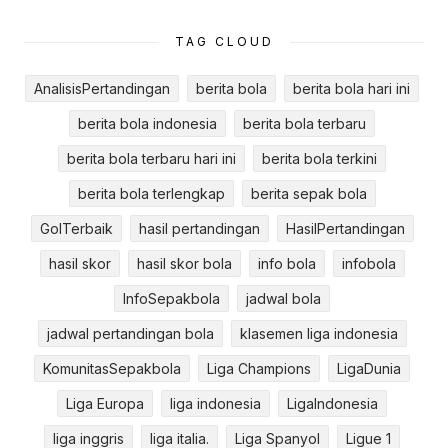
TAG CLOUD
AnalisisPertandingan
berita bola
berita bola hari ini
berita bola indonesia
berita bola terbaru
berita bola terbaru hari ini
berita bola terkini
berita bola terlengkap
berita sepak bola
GolTerbaik
hasil pertandingan
HasilPertandingan
hasil skor
hasil skor bola
info bola
infobola
InfoSepakbola
jadwal bola
jadwal pertandingan bola
klasemen liga indonesia
KomunitasSepakbola
Liga Champions
LigaDunia
Liga Europa
liga indonesia
LigaIndonesia
liga inggris
liga italia.
Liga Spanyol
Ligue 1