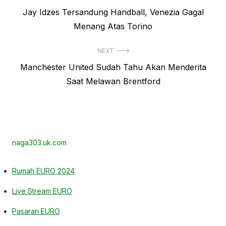
Previous
Jay Idzes Tersandung Handball, Venezia Gagal
pos
post:
Menang Atas Torino
NEXT
Next
Manchester United Sudah Tahu Akan Menderita
post:
Saat Melawan Brentford
naga303.uk.com
Rumah EURO 2024
Live Stream EURO
Pasaran EURO