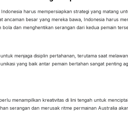
as Indonesia harus mempersiapkan strategi yang matang un
gat ancaman besar yang mereka bawa, Indonesia harus mem
 bola dan menghentikan serangan dari kedua pemain terse
tuk menjaga disiplin pertahanan, terutama saat melawan
munikasi yang baik antar pemain bertahan sangat penting 
erlu menampilkan kreativitas di lini tengah untuk mencip
an serangan dan merusak ritme permainan Australia ak