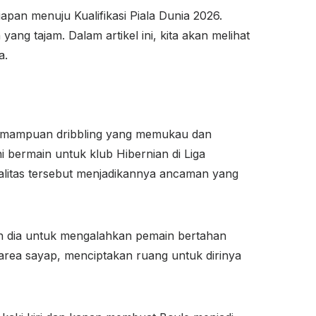
apan menuju Kualifikasi Piala Dunia 2026.
g tajam. Dalam artikel ini, kita akan melihat
a.
 kemampuan dribbling yang memukau dan
ni bermain untuk klub Hibernian di Liga
ualitas tersebut menjadikannya ancaman yang
n dia untuk mengalahkan pemain bertahan
area sayap, menciptakan ruang untuk dirinya