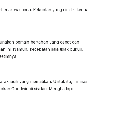
-benar waspada. Kekuatan yang dimiliki kedua
ggunakan pemain bertahan yang cepat dan
n ini. Namun, kecepatan saja tidak cukup,
setimnya.
rak jauh yang mematikan. Untuk itu, Timnas
kan Goodwin di sisi kiri. Menghadapi