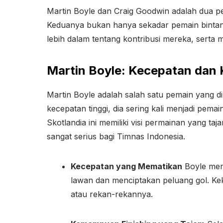
Martin Boyle dan Craig Goodwin adalah dua pem
Keduanya bukan hanya sekadar pemain bintang,
lebih dalam tentang kontribusi mereka, serta
Martin Boyle: Kecepatan dan
Martin Boyle adalah salah satu pemain yang 
kecepatan tinggi, dia sering kali menjadi pema
Skotlandia ini memiliki visi permainan yang 
sangat serius bagi Timnas Indonesia.
Kecepatan yang Mematikan
Boyle mem
lawan dan menciptakan peluang gol. Kek
atau rekan-rekannya.