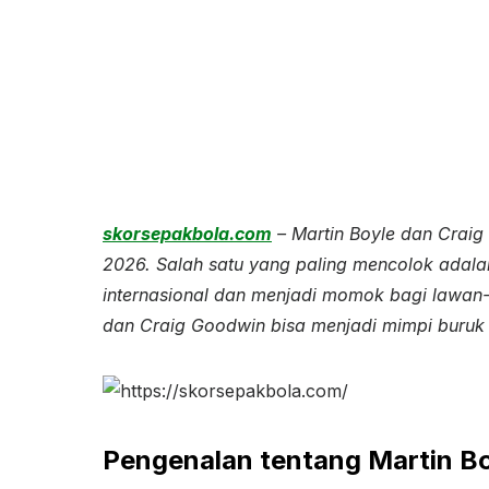
skorsepakbola.com
– Martin Boyle dan Craig
2026. Salah satu yang paling mencolok adala
internasional dan menjadi momok bagi lawan
dan Craig Goodwin bisa menjadi mimpi buruk 
Pengenalan tentang Martin B