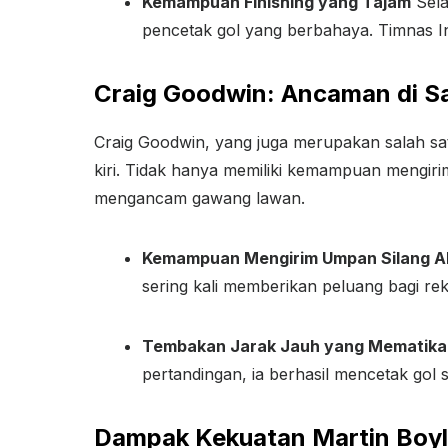
Kemampuan Finishing yang Tajam
Sela
pencetak gol yang berbahaya. Timnas Ind
Craig Goodwin: Ancaman di Sa
Craig Goodwin, yang juga merupakan salah sat
kiri. Tidak hanya memiliki kemampuan mengiri
mengancam gawang lawan.
Kemampuan Mengirim Umpan Silang A
sering kali memberikan peluang bagi r
Tembakan Jarak Jauh yang Mematika
pertandingan, ia berhasil mencetak gol
Dampak Kekuatan Martin Boyl