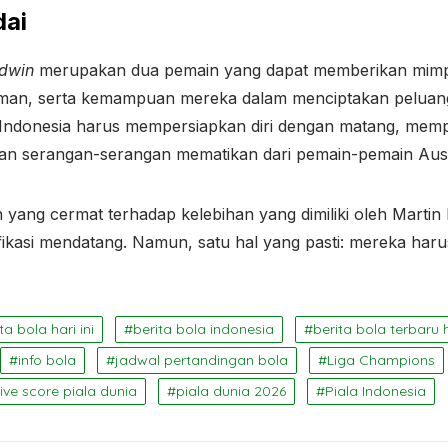
dai
odwin
merupakan dua pemain yang dapat memberikan mimpi
tajaman, serta kemampuan mereka dalam menciptakan peluan
s Indonesia harus mempersiapkan diri dengan matang, mempe
serangan-serangan mematikan dari pemain-pemain Austra
yang cermat terhadap kelebihan yang dimiliki oleh Martin
lifikasi mendatang. Namun, satu hal yang pasti: mereka h
ta bola hari ini
berita bola indonesia
berita bola terbaru h
info bola
jadwal pertandingan bola
Liga Champions
live score piala dunia
piala dunia 2026
Piala Indonesia