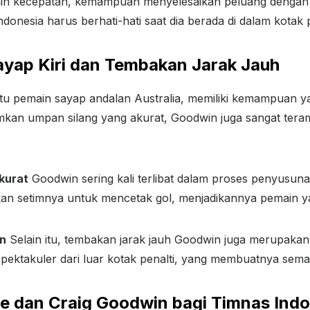
in kecepatan, kemampuan menyelesaikan peluang dengan k
onesia harus berhati-hati saat dia berada di dalam kotak p
yap Kiri dan Tembakan Jarak Jauh
u pemain sayap andalan Australia, memiliki kemampuan yan
mkan umpan silang yang akurat, Goodwin juga sangat teram
kurat
Goodwin sering kali terlibat dalam proses penyusuna
ekan setimnya untuk mencetak gol, menjadikannya pemain 
n
Selain itu, tembakan jarak jauh Goodwin juga merupaka
 spektakuler dari luar kotak penalti, yang membuatnya sem
e dan Craig Goodwin bagi Timnas Indo