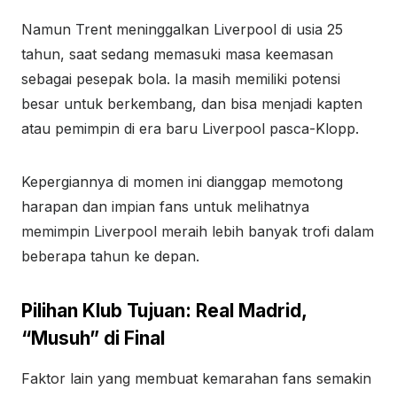
Namun Trent meninggalkan Liverpool di usia 25
tahun, saat sedang memasuki masa keemasan
sebagai pesepak bola. Ia masih memiliki potensi
besar untuk berkembang, dan bisa menjadi kapten
atau pemimpin di era baru Liverpool pasca-Klopp.
Kepergiannya di momen ini dianggap memotong
harapan dan impian fans untuk melihatnya
memimpin Liverpool meraih lebih banyak trofi dalam
beberapa tahun ke depan.
Pilihan Klub Tujuan: Real Madrid,
“Musuh” di Final
Faktor lain yang membuat kemarahan fans semakin