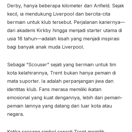
Derby, hanya beberapa kilometer dari Anfield. Sejak
kecil, ia mendukung Liverpool dan bercita-cita
bermain untuk klub tersebut. Perjalanan kariernya—
dari akademi Kirkby hingga menjadi starter utama di
usia 18 tahun—adalah kisah yang menjadi inspirasi
bagi banyak anak muda Liverpool.
Sebagai “Scouser” sejati yang bermain untuk tim
kota kelahirannya, Trent bukan hanya pemain di
mata suporter. Ia adalah perpanjangan jiwa dan
identitas klub. Fans merasa memiliki ikatan
emosional yang kuat dengannya, lebih dari pemain-
pemain lainnya yang datang dari luar kota atau
negara.
Ketika seoran
g simbol seperti Trent memilih