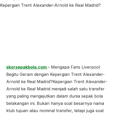
skorsepakbola.com
– Mengapa Fans Liverpool
Begitu Geram dengan Kepergian Trent Alexander-
Arnold ke Real Madrid?Kepergian Trent Alexander-
Arnold ke Real Madrid menjadi salah satu transfer
yang paling mengejutkan dalam dunia sepak bola
belakangan ini. Bukan hanya soal besarnya nama
klub tujuan atau nominal transfer, tetapi juga soal