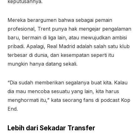
keputusannya.
Mereka berargumen bahwa sebagai pemain
profesional, Trent punya hak mengejar pengalaman
baru, bermain di liga lain, atau mewujudkan ambisi
pribadi. Apalagi, Real Madrid adalah salah satu klub
terbesar di dunia, dan kesempatan seperti itu
mungkin hanya datang sekali.
“Dia sudah memberikan segalanya buat kita. Kalau
dia mau mencoba sesuatu yang lain, kita harus
menghormati itu,” kata seorang fans di podcast Kop
End.
Lebih dari Sekadar Transfer