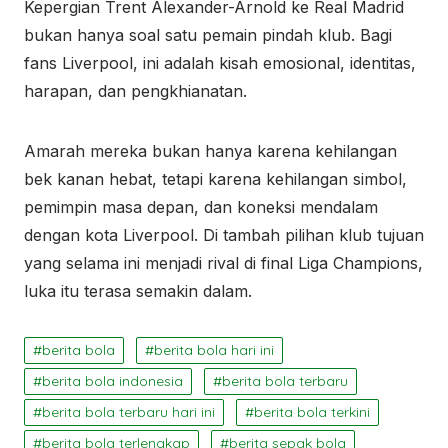
Kepergian Trent Alexander-Arnold ke Real Madrid
bukan hanya soal satu pemain pindah klub. Bagi
fans Liverpool, ini adalah kisah emosional, identitas,
harapan, dan pengkhianatan.
Amarah mereka bukan hanya karena kehilangan
bek kanan hebat, tetapi karena kehilangan simbol,
pemimpin masa depan, dan koneksi mendalam
dengan kota Liverpool. Di tambah pilihan klub tujuan
yang selama ini menjadi rival di final Liga Champions,
luka itu terasa semakin dalam.
berita bola
berita bola hari ini
berita bola indonesia
berita bola terbaru
berita bola terbaru hari ini
berita bola terkini
berita bola terlengkap
berita sepak bola