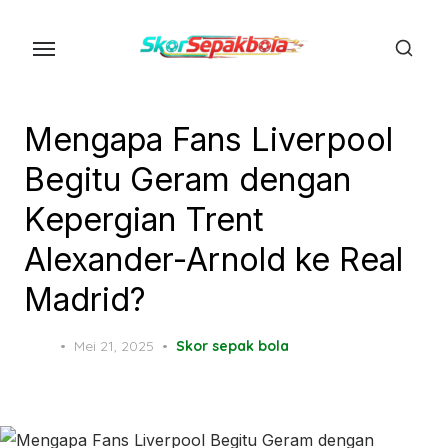
Skip
to
the
content
Mengapa Fans Liverpool
Begitu Geram dengan
Kepergian Trent
Alexander-Arnold ke Real
Madrid?
Posted
Mei 21, 2025
Skor sepak bola
on