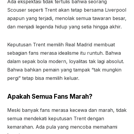
Ada ekspektasi tidak tertulis bahwa seorang
Scouser seperti Trent akan tetap bersama Liverpool
apapun yang terjadi, menolak semua tawaran besar,
dan menjadi legenda hidup yang setia hingga akhir.
Keputusan Trent memilih Real Madrid membuat
sebagian fans merasa idealisme itu runtuh. Bahwa
dalam sepak bola modern, loyalitas tak lagi absolut.
Bahwa bahkan pemain yang tampak “tak mungkin
pergi” tetap bisa memilih keluar.
Apakah Semua Fans Marah?
Meski banyak fans merasa kecewa dan marah, tidak
semua mendekati keputusan Trent dengan
kemarahan. Ada pula yang mencoba memahami