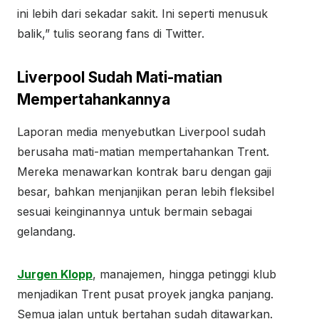
ini lebih dari sekadar sakit. Ini seperti menusuk
balik,” tulis seorang fans di Twitter.
Liverpool Sudah Mati-matian
Mempertahankannya
Laporan media menyebutkan Liverpool sudah
berusaha mati-matian mempertahankan Trent.
Mereka menawarkan kontrak baru dengan gaji
besar, bahkan menjanjikan peran lebih fleksibel
sesuai keinginannya untuk bermain sebagai
gelandang.
Jurgen Klopp
, manajemen, hingga petinggi klub
menjadikan Trent pusat proyek jangka panjang.
Semua jalan untuk bertahan sudah ditawarkan.