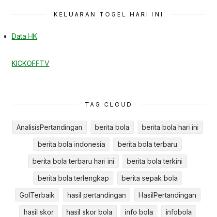
KELUARAN TOGEL HARI INI
Data HK
KICKOFFTV
TAG CLOUD
AnalisisPertandingan
berita bola
berita bola hari ini
berita bola indonesia
berita bola terbaru
berita bola terbaru hari ini
berita bola terkini
berita bola terlengkap
berita sepak bola
GolTerbaik
hasil pertandingan
HasilPertandingan
hasil skor
hasil skor bola
info bola
infobola