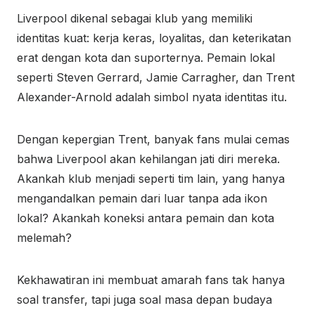
Liverpool dikenal sebagai klub yang memiliki
identitas kuat: kerja keras, loyalitas, dan keterikatan
erat dengan kota dan suporternya. Pemain lokal
seperti Steven Gerrard, Jamie Carragher, dan Trent
Alexander-Arnold adalah simbol nyata identitas itu.
Dengan kepergian Trent, banyak fans mulai cemas
bahwa Liverpool akan kehilangan jati diri mereka.
Akankah klub menjadi seperti tim lain, yang hanya
mengandalkan pemain dari luar tanpa ada ikon
lokal? Akankah koneksi antara pemain dan kota
melemah?
Kekhawatiran ini membuat amarah fans tak hanya
soal transfer, tapi juga soal masa depan budaya