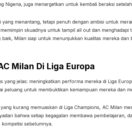
Nigeria, juga menargetkan untuk kembali beraksi setelah
si yang menantang, tetapi penuh dengan ambisi untuk mera
 memimpin skuadnya untuk tampil all out dan menghadapi t
 baik, Milan siap untuk menunjukkan kualitas mereka da
C Milan Di Liga Europa
kus yang jelas: meningkatkan performa mereka di Liga Eur
agai peluang untuk membuktikan kemampuan mereka dan me
sil yang kurang memuaskan di Liga Champions, AC Milan m
adari bahwa setiap kegagalan membawa pembelajaran, da
i kompetisi sebelumnya.