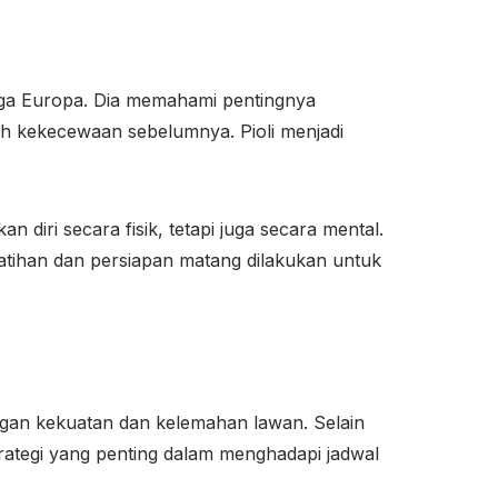
Liga Europa. Dia memahami pentingnya
ah kekecewaan sebelumnya. Pioli menjadi
diri secara fisik, tetapi juga secara mental.
atihan dan persiapan matang dilakukan untuk
ngan kekuatan dan kelemahan lawan. Selain
trategi yang penting dalam menghadapi jadwal