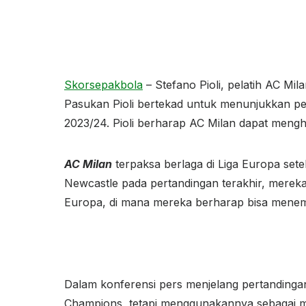
Skorsepakbola
– Stefano Pioli, pelatih AC M
Pasukan Pioli bertekad untuk menunjukkan pe
2023/24. Pioli berharap AC Milan dapat men
AC Milan
terpaksa berlaga di Liga Europa set
Newcastle pada pertandingan terakhir, mereka 
Europa, di mana mereka berharap bisa menem
Dalam konferensi pers menjelang pertandingan
Champions, tetapi menggunakannya sebagai mot