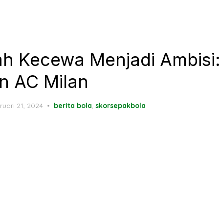
 Kecewa Menjadi Ambisi: 
n AC Milan
ted
ruari 21, 2024
berita bola
,
skorsepakbola