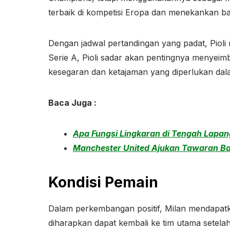
terbaik di kompetisi Eropa dan menekankan b
Dengan jadwal pertandingan yang padat, Piol
Serie A, Pioli sadar akan pentingnya menyei
kesegaran dan ketajaman yang diperlukan dala
Baca Juga :
Apa Fungsi Lingkaran di Tengah Lapan
Manchester United Ajukan Tawaran Bar
Kondisi Pemain
Dalam perkembangan positif, Milan mendapatka
diharapkan dapat kembali ke tim utama setelah