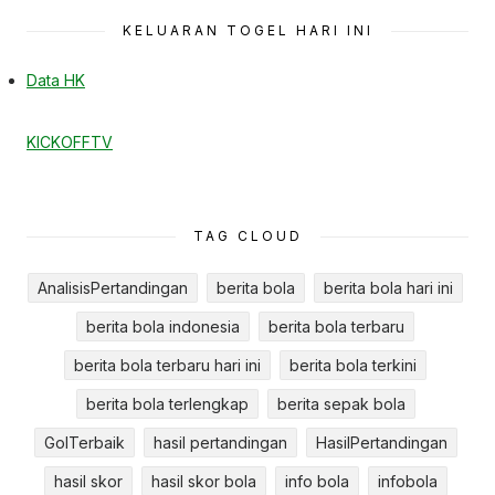
KELUARAN TOGEL HARI INI
Data HK
KICKOFFTV
TAG CLOUD
AnalisisPertandingan
berita bola
berita bola hari ini
berita bola indonesia
berita bola terbaru
berita bola terbaru hari ini
berita bola terkini
berita bola terlengkap
berita sepak bola
GolTerbaik
hasil pertandingan
HasilPertandingan
hasil skor
hasil skor bola
info bola
infobola