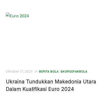
Posted
Oktober 17, 2023
in
,
BERITA BOLA
SKORSEPAKBOLA
on
Ukraina Tundukkan Makedonia Utara
Dalam Kualifikasi Euro 2024