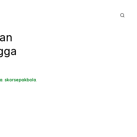
nan
gga
la
,
skorsepakbola
,