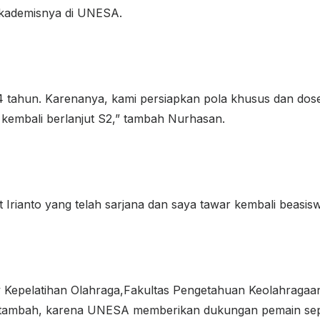
 akademisnya di UNESA.
ari 4 tahun. Karenanya, kami persiapkan pola khusus dan d
t kembali berlanjut S2,” tambah Nurhasan.
rianto yang telah sarjana dan saya tawar kembali beasiswa S
y Kepelatihan Olahraga,Fakultas Pengetahuan Keolahragaa
itambah, karena UNESA memberikan dukungan pemain sepak 