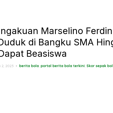
Pengakuan Marselino Ferdi
Duduk di Bangku SMA Hin
 Dapat Beasiswa
ted
i 2, 2023
berita bola
,
portal berita bola terkini
,
Skor sepak bo