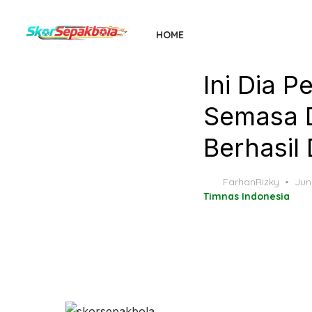
Skip
to
HOME
the
content
Ini Dia 
Semasa 
Berhasil
Pos
FarhanRizky
Jun
on
Timnas Indonesia