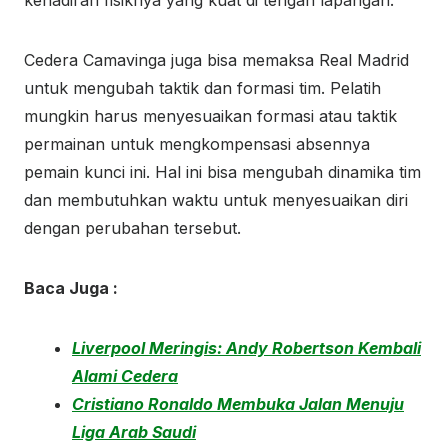
kehadiran fisiknya yang kuat di tengah lapangan.
Cedera Camavinga juga bisa memaksa Real Madrid
untuk mengubah taktik dan formasi tim. Pelatih
mungkin harus menyesuaikan formasi atau taktik
permainan untuk mengkompensasi absennya
pemain kunci ini. Hal ini bisa mengubah dinamika tim
dan membutuhkan waktu untuk menyesuaikan diri
dengan perubahan tersebut.
Baca Juga :
Liverpool Meringis: Andy Robertson Kembali
Alami Cedera
Cristiano Ronaldo Membuka Jalan Menuju
Liga Arab Saudi