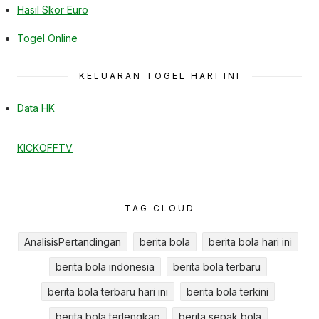
Hasil Skor Euro
Togel Online
KELUARAN TOGEL HARI INI
Data HK
KICKOFFTV
TAG CLOUD
AnalisisPertandingan
berita bola
berita bola hari ini
berita bola indonesia
berita bola terbaru
berita bola terbaru hari ini
berita bola terkini
berita bola terlengkap
berita sepak bola