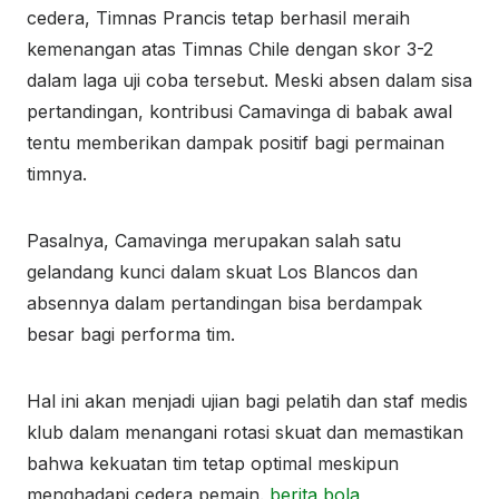
cedera, Timnas Prancis tetap berhasil meraih
kemenangan atas Timnas Chile dengan skor 3-2
dalam laga uji coba tersebut. Meski absen dalam sisa
pertandingan, kontribusi Camavinga di babak awal
tentu memberikan dampak positif bagi permainan
timnya.
Pasalnya, Camavinga merupakan salah satu
gelandang kunci dalam skuat Los Blancos dan
absennya dalam pertandingan bisa berdampak
besar bagi performa tim.
Hal ini akan menjadi ujian bagi pelatih dan staf medis
klub dalam menangani rotasi skuat dan memastikan
bahwa kekuatan tim tetap optimal meskipun
menghadapi cedera pemain.
berita bola