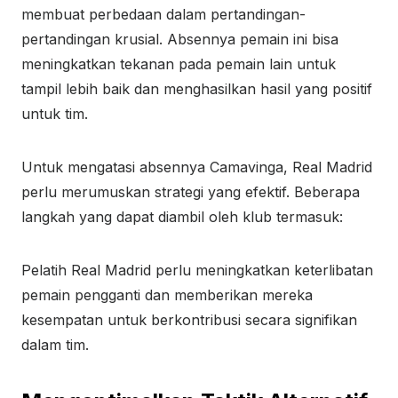
membuat perbedaan dalam pertandingan-
pertandingan krusial. Absennya pemain ini bisa
meningkatkan tekanan pada pemain lain untuk
tampil lebih baik dan menghasilkan hasil yang positif
untuk tim.
Untuk mengatasi absennya Camavinga, Real Madrid
perlu merumuskan strategi yang efektif. Beberapa
langkah yang dapat diambil oleh klub termasuk:
Pelatih Real Madrid perlu meningkatkan keterlibatan
pemain pengganti dan memberikan mereka
kesempatan untuk berkontribusi secara signifikan
dalam tim.