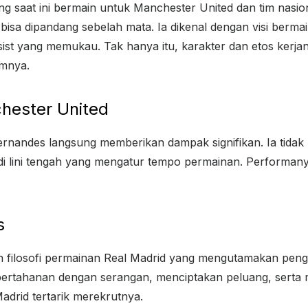
g saat ini bermain untuk Manchester United dan tim nasi
bisa dipandang sebelah mata. Ia dikenal dengan visi berm
sist yang memukau. Tak hanya itu, karakter dan etos kerj
imnya.
hester United
ernandes langsung memberikan dampak signifikan. Ia tidak
in di lini tengah yang mengatur tempo permainan. Performa
s
 filosofi permainan Real Madrid yang mengutamakan peng
rtahanan dengan serangan, menciptakan peluang, serta 
Madrid tertarik merekrutnya.