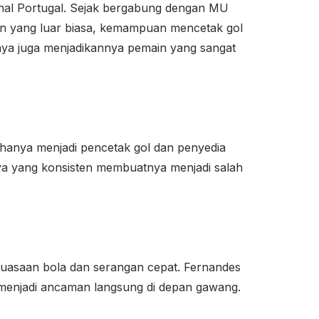
onal Portugal. Sejak bergabung dengan MU
ain yang luar biasa, kemampuan mencetak gol
anya juga menjadikannya pemain yang sangat
 hanya menjadi pencetak gol dan penyedia
nya yang konsisten membuatnya menjadi salah
uasaan bola dan serangan cepat. Fernandes
menjadi ancaman langsung di depan gawang.