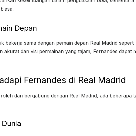
erikan keseimbangan dalam penguasaan bola, sementara 
biasa.
main Depan
k bekerja sama dengan pemain depan Real Madrid seperti 
urat dan visi permainan yang tajam, Fernandes dapat me
adapi Fernandes di Real Madrid
oleh dari bergabung dengan Real Madrid, ada beberapa t
 Dunia