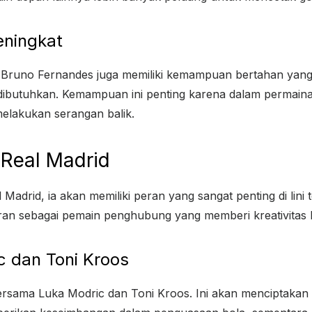
ningkat
 Bruno Fernandes juga memiliki kemampuan bertahan yang 
ibutuhkan. Kemampuan ini penting karena dalam permainan 
 melakukan serangan balik.
 Real Madrid
adrid, ia akan memiliki peran yang sangat penting di lin
ran sebagai pemain penghubung yang memberi kreativitas
 dan Toni Kroos
sama Luka Modric dan Toni Kroos. Ini akan menciptakan li