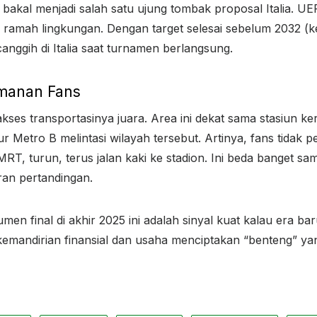
ni bakal menjadi salah satu ujung tombak proposal Italia. 
an ramah lingkungan. Dengan target selesai sebelum 2032 (
anggih di Italia saat turnamen berlangsung.
yamanan Fans
akses transportasinya juara. Area ini dekat sama stasiun ke
lur Metro B melintasi wilayah tersebut. Artinya, fans tida
MRT, turun, terus jalan kaki ke stadion. Ini beda banget s
an pertandingan.
 final di akhir 2025 ini adalah sinyal kuat kalau era ba
 kemandirian finansial dan usaha menciptakan “benteng” ya