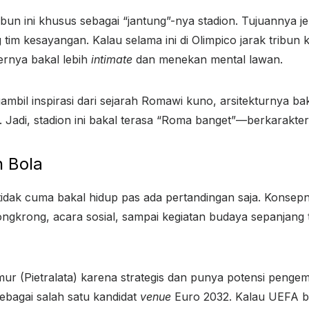
ibun ini khusus sebagai “jantung”-nya stadion. Tujuannya 
 tim kesayangan. Kalau selama ini di Olimpico jarak tribun
sfernya bakal lebih
intimate
dan menekan mental lawan.
ambil inspirasi dari sejarah Romawi kuno, arsitekturnya 
di, stadion ini bakal terasa “Roma banget”—berkarakter, be
 Bola
ni tidak cuma bakal hidup pas ada pertandingan saja. Konsepn
ongkrong, acara sosial, sampai kegiatan budaya sepanjang 
ur (Pietralata) karena strategis dan punya potensi penge
ebagai salah satu kandidat
venue
Euro 2032. Kalau UEFA be