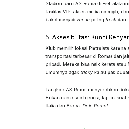
Stadion baru AS Roma di Pietralata i
fasilitas VIP, akses media canggih, d
bakal menjadi
venue
paling
fresh
dan c
5. Aksesibilitas: Kunci Ken
Klub memilih lokasi Pietralata karena 
transportasi terbesar di Roma) dan ja
pribadi. Mereka bisa naik kereta atau 
umumnya agak
tricky
kalau pas bubar
Langkah AS Roma menyerahkan dokumen
Bukan cuma soal gengsi, tapi ini soal
Italia dan Eropa.
Daje Roma!
C