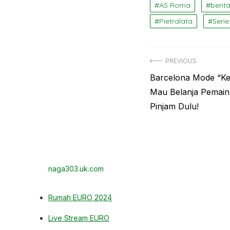
i
AS Roma
berit
t
Pietralata
Serie
i
s
l
Navigasi
PREVIOUS
o
Previous
Barcelona Mode “Ker
pos
t
post:
Mau Belanja Pemain 
s
Pinjam Dulu!
P
u
s
a
naga303.uk.com
t
n
Rumah EURO 2024
y
Live Stream EURO
a