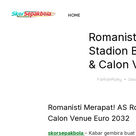
Skip
to
HOME
the
content
Romanist
Stadion 
& Calon 
Pos
FarhanRizky
Des
on
Romanisti Merapat! AS R
Calon Venue Euro 2032
skorsepakbola
– Kabar gembira buat