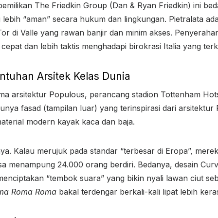
pemilikan The Friedkin Group (Dan & Ryan Friedkin) ini beda
ng lebih “aman” secara hukum dan lingkungan. Pietralata 
or di Valle yang rawan banjir dan minim akses. Penyeraha
epat dan lebih taktis menghadapi birokrasi Italia yang ter
entuhan Arsitek Kelas Dunia
irma arsitektur Populous, perancang stadion Tottenham H
unya fasad (tampilan luar) yang terinspirasi dari arsitekt
aterial modern kayak kaca dan baja.
ya. Kalau merujuk pada standar “terbesar di Eropa”, mer
sa menampung 24.000 orang berdiri. Bedanya, desain Curv
menciptakan “tembok suara” yang bikin nyali lawan ciut s
ma Roma Roma
bakal terdengar berkali-kali lipat lebih kera