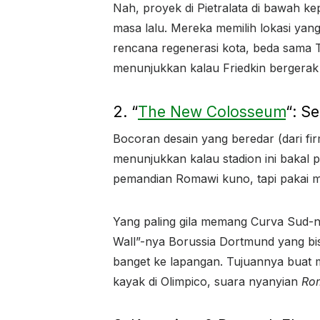
Nah, proyek di Pietralata di bawah ke
masa lalu. Mereka memilih lokasi ya
rencana regenerasi kota, beda sama T
menunjukkan kalau Friedkin bergerak c
2. “
The New Colosseum
“: S
Bocoran desain yang beredar (dari f
menunjukkan kalau stadion ini bakal p
pemandian Romawi kuno, tapi pakai m
Yang paling gila memang Curva Sud-n
Wall”-nya Borussia Dortmund yang bi
banget ke lapangan. Tujuannya buat 
kayak di Olimpico, suara nyanyian
Ro