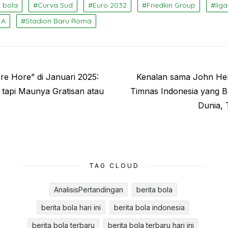
a bola
Curva Sud
Euro 2032
Friedkin Group
liga
 A
Stadion Baru Roma
Next
e Hore” di Januari 2025:
Kenalan sama John Her
post:
tapi Maunya Gratisan atau
Timnas Indonesia yang B
Dunia, 
TAG CLOUD
AnalisisPertandingan
berita bola
berita bola hari ini
berita bola indonesia
berita bola terbaru
berita bola terbaru hari ini