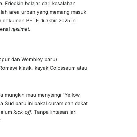
. Friedkin belajar dari kesalahan
adalah area urban yang memang masuk
n dokumen PFTE di akhir 2025 ini
kenal
njelimet
.
otspur dan Wembley baru)
ur Romawi klasik, kayak Colosseum atau
eka mungkin mau menyaingi “Yellow
a Sud baru ini bakal curam dan dekat
ebelum
kick-off
. Tanpa lintasan lari
s.