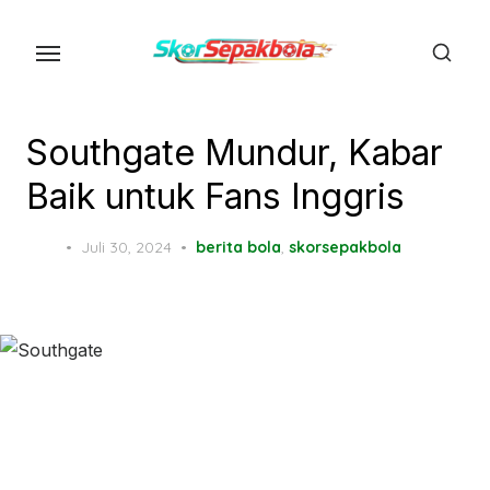
Skip
to
the
content
Southgate Mundur, Kabar
Baik untuk Fans Inggris
Posted
Juli 30, 2024
berita bola
,
skorsepakbola
on