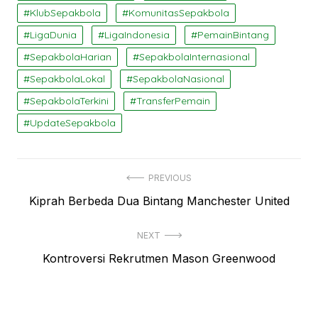
KlubSepakbola
KomunitasSepakbola
LigaDunia
LigaIndonesia
PemainBintang
SepakbolaHarian
SepakbolaInternasional
SepakbolaLokal
SepakbolaNasional
SepakbolaTerkini
TransferPemain
UpdateSepakbola
Navigasi
PREVIOUS
Previous
Kiprah Berbeda Dua Bintang Manchester United
pos
post:
NEXT
Next
Kontroversi Rekrutmen Mason Greenwood
post: