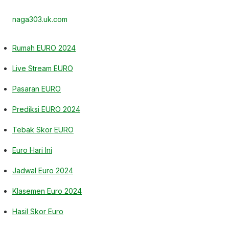
naga303.uk.com
Rumah EURO 2024
Live Stream EURO
Pasaran EURO
Prediksi EURO 2024
Tebak Skor EURO
Euro Hari Ini
Jadwal Euro 2024
Klasemen Euro 2024
Hasil Skor Euro