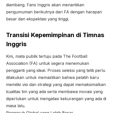
diambang. Fans Inggris akan menantikan
pengumuman berikutnya dari FA dengan harapan
besar dan ekspektasi yang tinggi.
Transisi Kepemimpinan di Timnas
Inggris
Kini, mata publik tertuju pada The Football
Association (FA) untuk segera menemukan
pengganti yang ideal. Proses seleksi yang teliti perlu
dilakukan untuk memastikan bahwa pelatih baru
memiliki visi dan strategi yang dapat memaksimalkan
kualitas tim yang ada serta membawa inovasi yang
diperlukan untuk mengatasi kekurangan yang ada di
masa lalu.
Pengaruh Global yang Lebih Besar