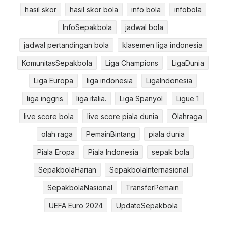
hasil skor
hasil skor bola
info bola
infobola
InfoSepakbola
jadwal bola
jadwal pertandingan bola
klasemen liga indonesia
KomunitasSepakbola
Liga Champions
LigaDunia
Liga Europa
liga indonesia
LigaIndonesia
liga inggris
liga italia.
Liga Spanyol
Ligue 1
live score bola
live score piala dunia
Olahraga
olah raga
PemainBintang
piala dunia
Piala Eropa
Piala Indonesia
sepak bola
SepakbolaHarian
SepakbolaInternasional
SepakbolaNasional
TransferPemain
UEFA Euro 2024
UpdateSepakbola