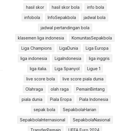
hasil skor
hasil skor bola
info bola
infobola
InfoSepakbola
jadwal bola
jadwal pertandingan bola
klasemen liga indonesia
KomunitasSepakbola
Liga Champions
LigaDunia
Liga Europa
liga indonesia
LigaIndonesia
liga inggris
liga italia.
Liga Spanyol
Ligue 1
live score bola
live score piala dunia
Olahraga
olah raga
PemainBintang
piala dunia
Piala Eropa
Piala Indonesia
sepak bola
SepakbolaHarian
SepakbolaInternasional
SepakbolaNasional
TransferPemain
UEFA Euro 2024