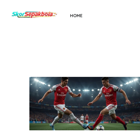
Skip
to
HOME
the
content