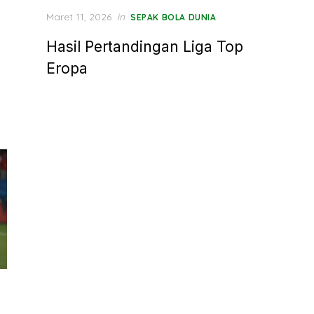
Posted
Maret 11, 2026
in
SEPAK BOLA DUNIA
on
Hasil Pertandingan Liga Top
Eropa