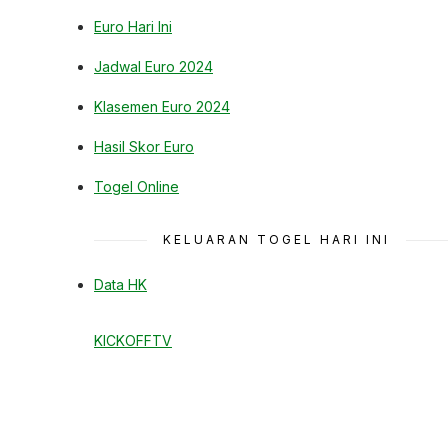
Euro Hari Ini
Jadwal Euro 2024
Klasemen Euro 2024
Hasil Skor Euro
Togel Online
KELUARAN TOGEL HARI INI
Data HK
KICKOFFTV