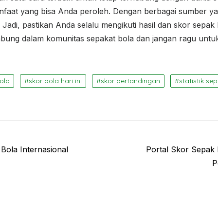
anfaat yang bisa Anda peroleh. Dengan berbagai sumber yan
Jadi, pastikan Anda selalu mengikuti hasil dan skor sepak
gabung dalam komunitas sepakat bola dan jangan ragu unt
ola
skor bola hari ini
skor pertandingan
statistik se
Next
 Bola Internasional
Portal Skor Sepak 
post:
P