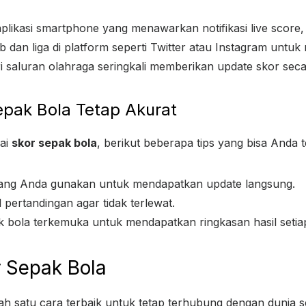
likasi smartphone yang menawarkan notifikasi live score
b dan liga di platform seperti Twitter atau Instagram untu
 saluran olahraga seringkali memberikan update skor secar
epak Bola Tetap Akurat
nai
skor sepak bola
, berikut beberapa tips yang bisa Anda 
tus yang Anda gunakan untuk mendapatkan update langsung.
pertandingan agar tidak terlewat.
ak bola terkemuka untuk mendapatkan ringkasan hasil setia
 Sepak Bola
lah satu cara terbaik untuk tetap terhubung dengan dunia 