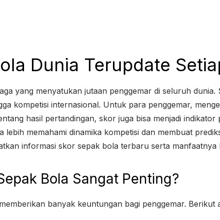
ola Dunia Terupdate Setia
ga yang menyatukan jutaan penggemar di seluruh dunia. Set
ingga kompetisi internasional. Untuk para penggemar, menge
entang hasil pertandingan, skor juga bisa menjadi indikato
isa lebih memahami dinamika kompetisi dan membuat prediks
atkan informasi skor sepak bola terbaru serta manfaatnya 
epak Bola Sangat Penting?
 memberikan banyak keuntungan bagi penggemar. Berikut