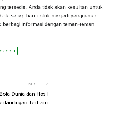
g tersedia, Anda tidak akan kesulitan untuk
 bola setiap hari untuk menjadi penggemar
uk berbagi informasi dengan teman-teman
pak bola
NEXT
Bola Dunia dan Hasil
ertandingan Terbaru