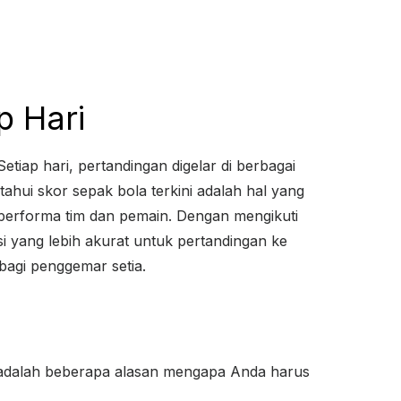
p Hari
iap hari, pertandingan digelar di berbagai
tahui skor sepak bola terkini adalah hal yang
r performa tim dan pemain. Dengan mengikuti
i yang lebih akurat untuk pertandingan ke
bagi penggemar setia.
 adalah beberapa alasan mengapa Anda harus