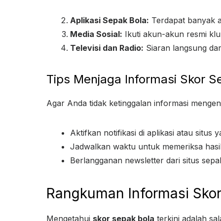
Aplikasi Sepak Bola:
Terdapat banyak ap
Media Sosial:
Ikuti akun-akun resmi klu
Televisi dan Radio:
Siaran langsung dari
Tips Menjaga Informasi Skor S
Agar Anda tidak ketinggalan informasi menge
Aktifkan notifikasi di aplikasi atau si
Jadwalkan waktu untuk memeriksa hasil 
Berlangganan newsletter dari situs sep
Rangkuman Informasi Skor
Mengetahui
skor sepak bola
terkini adalah sa