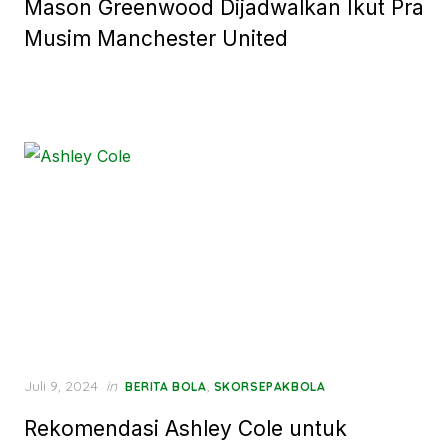
Mason Greenwood Dijadwalkan Ikut Pra
Musim Manchester United
Posted
Juli 9, 2024
in
,
BERITA BOLA
SKORSEPAKBOLA
on
Rekomendasi Ashley Cole untuk