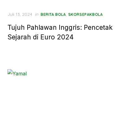
Posted
Juli 13, 2024
in
,
BERITA BOLA
SKORSEPAKBOLA
on
Tujuh Pahlawan Inggris: Pencetak
Sejarah di Euro 2024