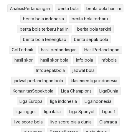
AnalisisPertandingan
berita bola
berita bola hari ini
berita bola indonesia
berita bola terbaru
berita bola terbaru hari ini
berita bola terkini
berita bola terlengkap
berita sepak bola
GolTerbaik
hasil pertandingan
HasilPertandingan
hasil skor
hasil skor bola
info bola
infobola
InfoSepakbola
jadwal bola
jadwal pertandingan bola
klasemen liga indonesia
KomunitasSepakbola
Liga Champions
LigaDunia
Liga Europa
liga indonesia
LigaIndonesia
liga inggris
liga italia.
Liga Spanyol
Ligue 1
live score bola
live score piala dunia
Olahraga