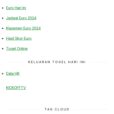
Euro Hari Ini
Jadwal Euro 2024
Klasemen Euro 2024
Hasil Skor Euro
Togel Online
KELUARAN TOGEL HARI INI
Data HK
KICKOFFTV
TAG CLOUD