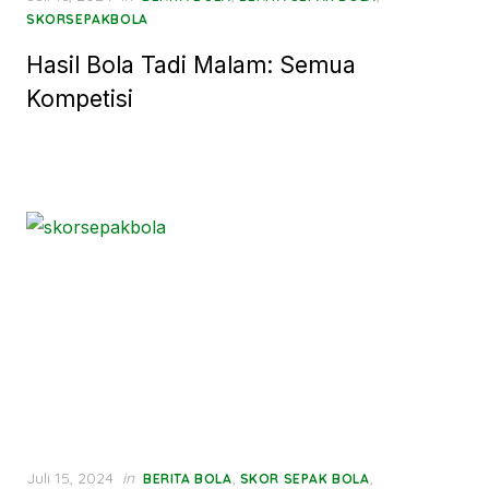
on
SKORSEPAKBOLA
Hasil Bola Tadi Malam: Semua
Kompetisi
Posted
Juli 15, 2024
in
,
,
BERITA BOLA
SKOR SEPAK BOLA