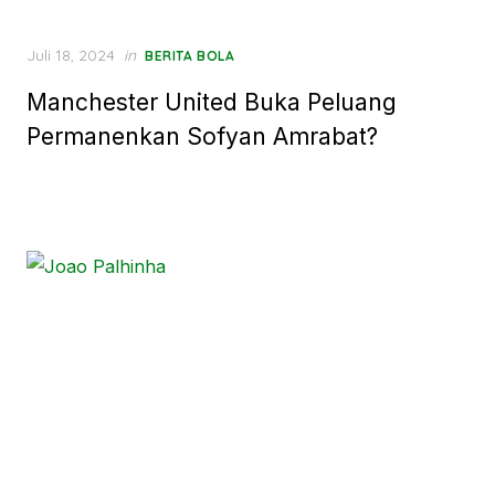
Posted
Juli 18, 2024
in
BERITA BOLA
on
Manchester United Buka Peluang
Permanenkan Sofyan Amrabat?