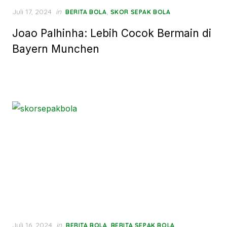
Posted
Juli 17, 2024
in
,
BERITA BOLA
SKOR SEPAK BOLA
on
Joao Palhinha: Lebih Cocok Bermain di
Bayern Munchen
Posted
Juli 16, 2024
in
,
,
BERITA BOLA
BERITA SEPAK BOLA