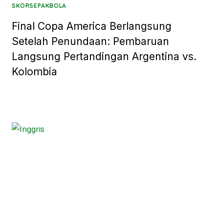
on
SKORSEPAKBOLA
Final Copa America Berlangsung
Setelah Penundaan: Pembaruan
Langsung Pertandingan Argentina vs.
Kolombia