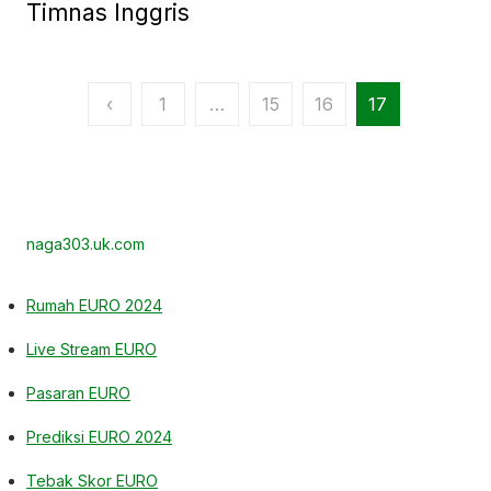
Timnas Inggris
Paginasi
‹
1
…
15
16
17
pos
naga303.uk.com
Rumah EURO 2024
Live Stream EURO
Pasaran EURO
Prediksi EURO 2024
Tebak Skor EURO