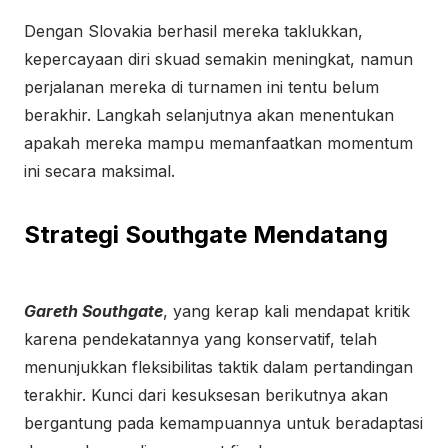
Dengan Slovakia berhasil mereka taklukkan,
kepercayaan diri skuad semakin meningkat, namun
perjalanan mereka di turnamen ini tentu belum
berakhir. Langkah selanjutnya akan menentukan
apakah mereka mampu memanfaatkan momentum
ini secara maksimal.
Strategi Southgate Mendatang
Gareth Southgate
, yang kerap kali mendapat kritik
karena pendekatannya yang konservatif, telah
menunjukkan fleksibilitas taktik dalam pertandingan
terakhir. Kunci dari kesuksesan berikutnya akan
bergantung pada kemampuannya untuk beradaptasi