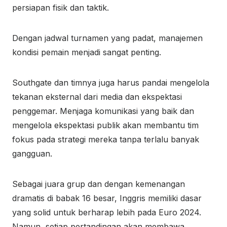
persiapan fisik dan taktik.
Dengan jadwal turnamen yang padat, manajemen
kondisi pemain menjadi sangat penting.
Southgate dan timnya juga harus pandai mengelola
tekanan eksternal dari media dan ekspektasi
penggemar. Menjaga komunikasi yang baik dan
mengelola ekspektasi publik akan membantu tim
fokus pada strategi mereka tanpa terlalu banyak
gangguan.
Sebagai juara grup dan dengan kemenangan
dramatis di babak 16 besar, Inggris memiliki dasar
yang solid untuk berharap lebih pada Euro 2024.
Namun, setiap pertandingan akan membawa