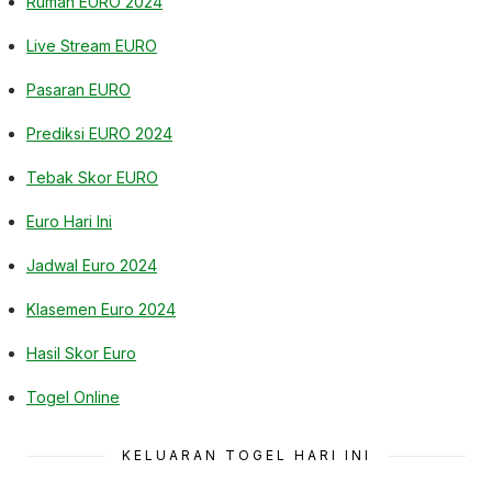
Rumah EURO 2024
Live Stream EURO
Pasaran EURO
Prediksi EURO 2024
Tebak Skor EURO
Euro Hari Ini
Jadwal Euro 2024
Klasemen Euro 2024
Hasil Skor Euro
Togel Online
KELUARAN TOGEL HARI INI