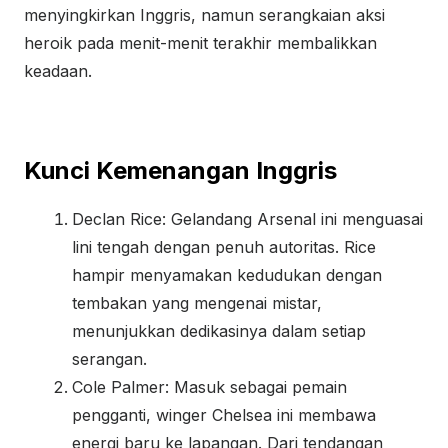
menyingkirkan Inggris, namun serangkaian aksi
heroik pada menit-menit terakhir membalikkan
keadaan.
Kunci Kemenangan Inggris
Declan Rice: Gelandang Arsenal ini menguasai
lini tengah dengan penuh autoritas. Rice
hampir menyamakan kedudukan dengan
tembakan yang mengenai mistar,
menunjukkan dedikasinya dalam setiap
serangan.
Cole Palmer: Masuk sebagai pemain
pengganti, winger Chelsea ini membawa
energi baru ke lapangan. Dari tendangan