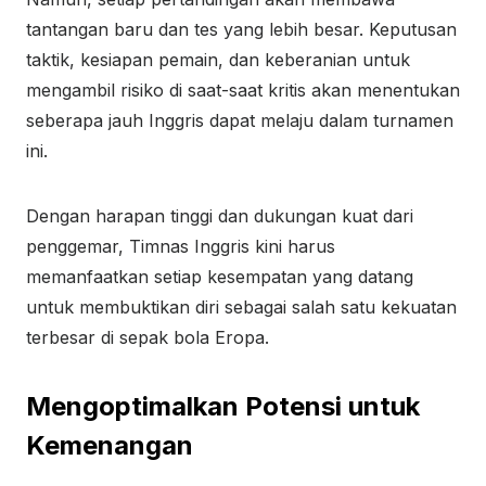
tantangan baru dan tes yang lebih besar. Keputusan
taktik, kesiapan pemain, dan keberanian untuk
mengambil risiko di saat-saat kritis akan menentukan
seberapa jauh Inggris dapat melaju dalam turnamen
ini.
Dengan harapan tinggi dan dukungan kuat dari
penggemar, Timnas Inggris kini harus
memanfaatkan setiap kesempatan yang datang
untuk membuktikan diri sebagai salah satu kekuatan
terbesar di sepak bola Eropa.
Mengoptimalkan Potensi untuk
Kemenangan