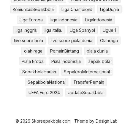
KomunitasSepakbola
Liga Champions
LigaDunia
Liga Europa
liga indonesia
LigaIndonesia
liga inggris
liga italia.
Liga Spanyol
Ligue 1
live score bola
live score piala dunia
Olahraga
olah raga
PemainBintang
piala dunia
Piala Eropa
Piala Indonesia
sepak bola
SepakbolaHarian
SepakbolaInternasional
SepakbolaNasional
TransferPemain
UEFA Euro 2024
UpdateSepakbola
© 2026 Skorsepakbola.com
Theme by
Design Lab