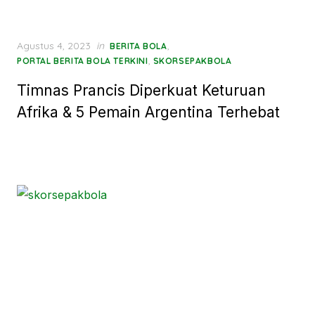
Posted
Agustus 4, 2023
in
,
BERITA BOLA
on
,
PORTAL BERITA BOLA TERKINI
SKORSEPAKBOLA
Timnas Prancis Diperkuat Keturuan
Afrika & 5 Pemain Argentina Terhebat