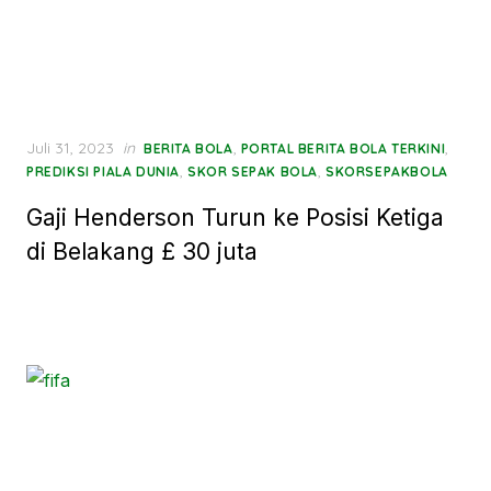
Posted
Juli 31, 2023
in
,
,
BERITA BOLA
PORTAL BERITA BOLA TERKINI
on
,
,
PREDIKSI PIALA DUNIA
SKOR SEPAK BOLA
SKORSEPAKBOLA
Gaji Henderson Turun ke Posisi Ketiga
di Belakang £ 30 juta