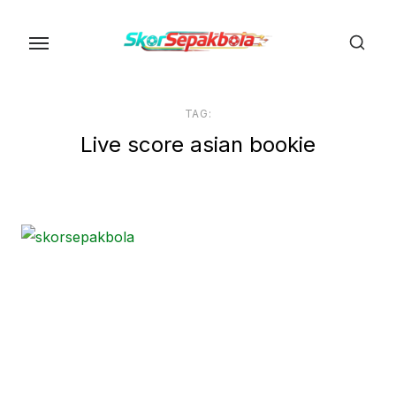
Skip
to
the
content
TAG:
Live score asian bookie