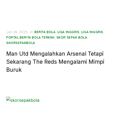
Posted
Juli 28, 2023
in
,
,
,
BERITA BOLA
LIGA INGGRIS
LIGA INGGRIS
on
,
,
PORTAL BERITA BOLA TERKINI
SKOR SEPAK BOLA
SKORSEPAKBOLA
Man Utd Mengalahkan Arsenal Tetapi
Sekarang The Reds Mengalami Mimpi
Buruk