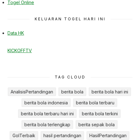
Togel Online
KELUARAN TOGEL HARI INI
Data HK
KICKOFFTV
TAG CLOUD
AnalisisPertandingan
berita bola
berita bola hari ini
berita bola indonesia
berita bola terbaru
berita bola terbaru hari ini
berita bola terkini
berita bola terlengkap
berita sepak bola
GolTerbaik
hasil pertandingan
HasilPertandingan