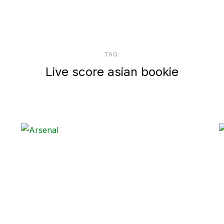
TAG:
Live score asian bookie