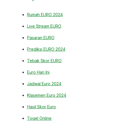
Rumah EURO 2024
Live Stream EURO
Pasaran EURO
Prediksi EURO 2024
Tebak Skor EURO
Euro Hari Ini
Jadwal Euro 2024
Klasemen Euro 2024
Hasil Skor Euro
Togel Online