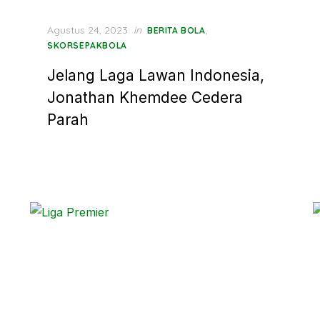
Posted
Agustus 24, 2023
in
,
BERITA BOLA
on
SKORSEPAKBOLA
Jelang Laga Lawan Indonesia,
Jonathan Khemdee Cedera
Parah