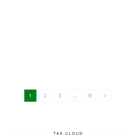
1
2
3
…
15
›
TAG CLOUD