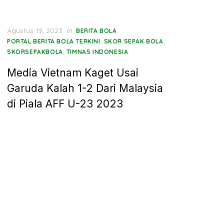
Posted
Agustus 19, 2023
in
,
BERITA BOLA
on
,
,
PORTAL BERITA BOLA TERKINI
SKOR SEPAK BOLA
,
SKORSEPAKBOLA
TIMNAS INDONESIA
Media Vietnam Kaget Usai
Garuda Kalah 1-2 Dari Malaysia
di Piala AFF U-23 2023