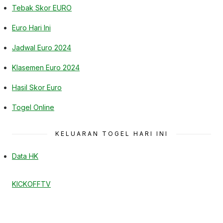
Tebak Skor EURO
Euro Hari Ini
Jadwal Euro 2024
Klasemen Euro 2024
Hasil Skor Euro
Togel Online
KELUARAN TOGEL HARI INI
Data HK
KICKOFFTV