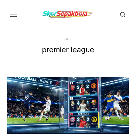
Skip
to
the
content
TAG:
premier league