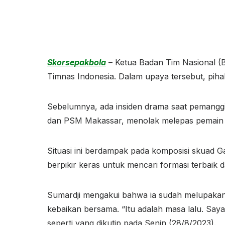
Skorsepakbola
– Ketua
Badan Tim Nasional
(B
Timnas Indonesia. Dalam upaya tersebut, piha
Sebelumnya, ada insiden drama saat pemangg
dan PSM Makassar, menolak melepas pemain 
Situasi ini berdampak pada komposisi skuad G
berpikir keras untuk mencari formasi terbaik 
Sumardji mengakui bahwa ia sudah melupakan i
kebaikan bersama. “Itu adalah masa lalu. Saya
seperti yang dikutip pada Senin (28/8/2023).