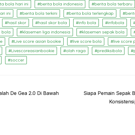
ta bola hari ini
berita bola indonesia
berita bola terbaru
ri ini
berita bola terkini
berita bola terlengkap
beri
hasil skor
hasil skor bola
info bola
infobola
 bola
klasemen liga indonesia
klasemen sepak bola
re
Live score asian bookie
live score bola
live score 
Livescoreasianbookie
olah raga
prediksibola
soccer
Next
alah De Gea 2.0 Di Bawah
Siapa Pemain Sepak Bo
post:
Konsistensi