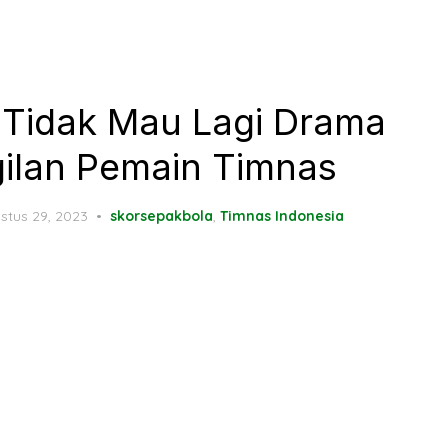
 Tidak Mau Lagi Drama
ilan Pemain Timnas
ted
stus 29, 2023
skorsepakbola
,
Timnas Indonesia