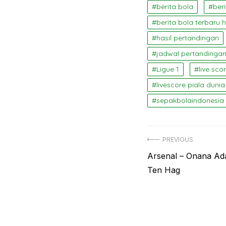
berita bola
beri
berita bola terbaru ha
hasil pertandingan
jadwal pertandingan
Ligue 1
live sco
livescore piala dunia
sepakbolaindonesia
Navigasi
PREVIOUS
Previous
Arsenal – Onana Ad
pos
post:
Ten Hag