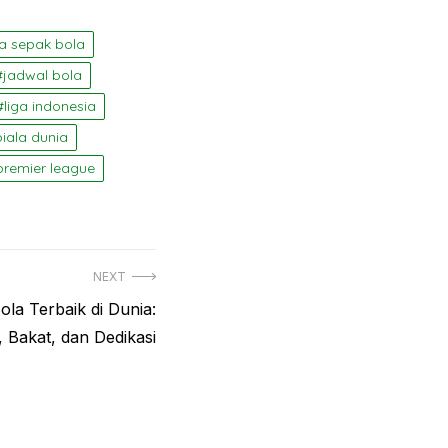
ta sepak bola
jadwal bola
liga indonesia
piala dunia
premier league
NEXT
la Terbaik di Dunia:
, Bakat, dan Dedikasi