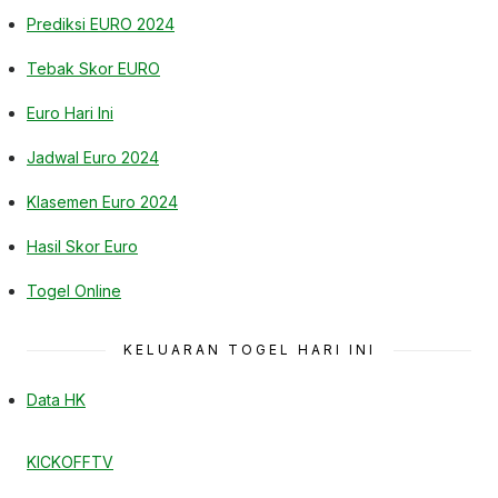
Prediksi EURO 2024
Tebak Skor EURO
Euro Hari Ini
Jadwal Euro 2024
Klasemen Euro 2024
Hasil Skor Euro
Togel Online
KELUARAN TOGEL HARI INI
Data HK
KICKOFFTV