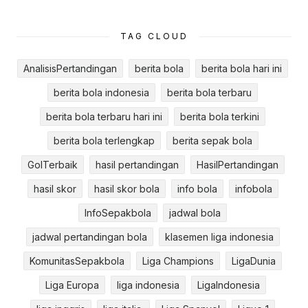
TAG CLOUD
AnalisisPertandingan
berita bola
berita bola hari ini
berita bola indonesia
berita bola terbaru
berita bola terbaru hari ini
berita bola terkini
berita bola terlengkap
berita sepak bola
GolTerbaik
hasil pertandingan
HasilPertandingan
hasil skor
hasil skor bola
info bola
infobola
InfoSepakbola
jadwal bola
jadwal pertandingan bola
klasemen liga indonesia
KomunitasSepakbola
Liga Champions
LigaDunia
Liga Europa
liga indonesia
LigaIndonesia