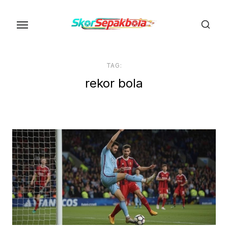
Skip
to
the
content
TAG:
rekor bola