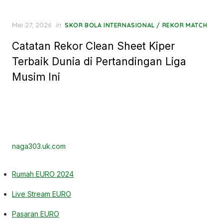
Posted
Mei 27, 2026
in
SKOR BOLA INTERNASIONAL / REKOR MATCH
on
Catatan Rekor Clean Sheet Kiper
Terbaik Dunia di Pertandingan Liga
Musim Ini
naga303.uk.com
Rumah EURO 2024
Live Stream EURO
Pasaran EURO