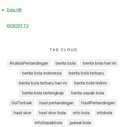
Data HK
KICKOFFTV
TAG CLOUD
AnalisisPertandingan
berita bola
berita bola hari ini
berita bola indonesia
berita bola terbaru
berita bola terbaru hari ini
berita bola terkini
berita bola terlengkap
berita sepak bola
GolTerbaik
hasil pertandingan
HasilPertandingan
hasil skor
hasil skor bola
info bola
infobola
InfoSepakbola
jadwal bola