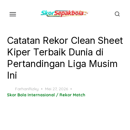
Skip
to
the
content
Catatan Rekor Clean Sheet
Kiper Terbaik Dunia di
Pertandingan Liga Musim
Ini
Posted
FarhanRizky
Mei 27, 2026
on
Skor Bola Internasional / Rekor Match