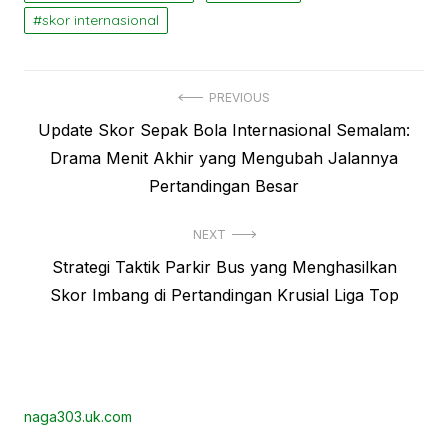
skor internasional
Navigasi
PREVIOUS
Previous
Update Skor Sepak Bola Internasional Semalam:
pos
post:
Drama Menit Akhir yang Mengubah Jalannya
Pertandingan Besar
NEXT
Next
Strategi Taktik Parkir Bus yang Menghasilkan
post:
Skor Imbang di Pertandingan Krusial Liga Top
naga303.uk.com