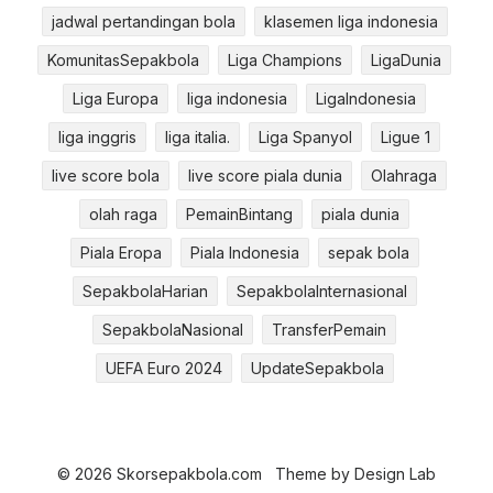
jadwal pertandingan bola
klasemen liga indonesia
KomunitasSepakbola
Liga Champions
LigaDunia
Liga Europa
liga indonesia
LigaIndonesia
liga inggris
liga italia.
Liga Spanyol
Ligue 1
live score bola
live score piala dunia
Olahraga
olah raga
PemainBintang
piala dunia
Piala Eropa
Piala Indonesia
sepak bola
SepakbolaHarian
SepakbolaInternasional
SepakbolaNasional
TransferPemain
UEFA Euro 2024
UpdateSepakbola
© 2026 Skorsepakbola.com
Theme by
Design Lab