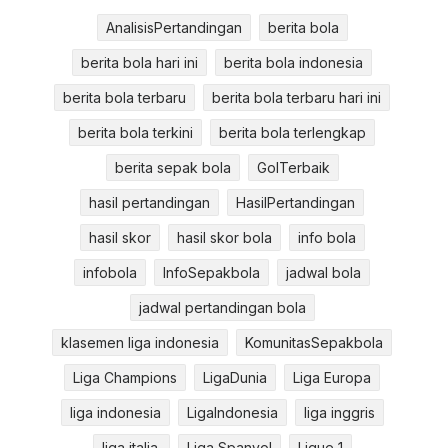
AnalisisPertandingan
berita bola
berita bola hari ini
berita bola indonesia
berita bola terbaru
berita bola terbaru hari ini
berita bola terkini
berita bola terlengkap
berita sepak bola
GolTerbaik
hasil pertandingan
HasilPertandingan
hasil skor
hasil skor bola
info bola
infobola
InfoSepakbola
jadwal bola
jadwal pertandingan bola
klasemen liga indonesia
KomunitasSepakbola
Liga Champions
LigaDunia
Liga Europa
liga indonesia
LigaIndonesia
liga inggris
liga italia.
Liga Spanyol
Ligue 1