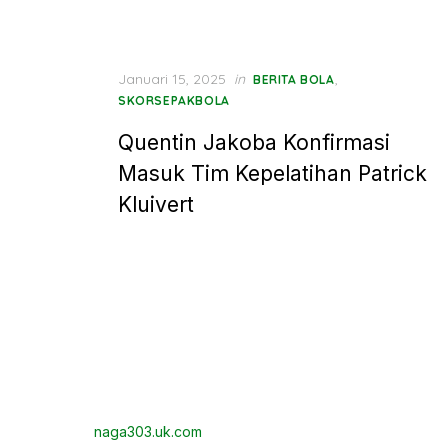
Posted
Januari 15, 2025
in
,
BERITA BOLA
on
SKORSEPAKBOLA
Quentin Jakoba Konfirmasi
Masuk Tim Kepelatihan Patrick
Kluivert
Paginasi
pos
naga303.uk.com