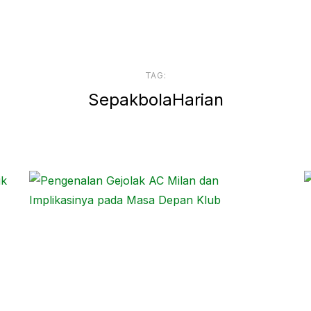
TAG:
SepakbolaHarian