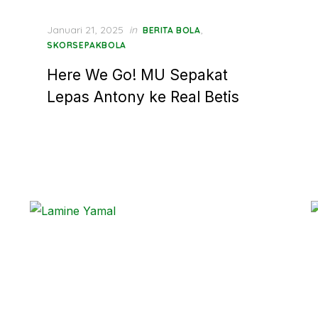
Posted
Januari 21, 2025
in
,
BERITA BOLA
on
SKORSEPAKBOLA
Here We Go! MU Sepakat
Lepas Antony ke Real Betis