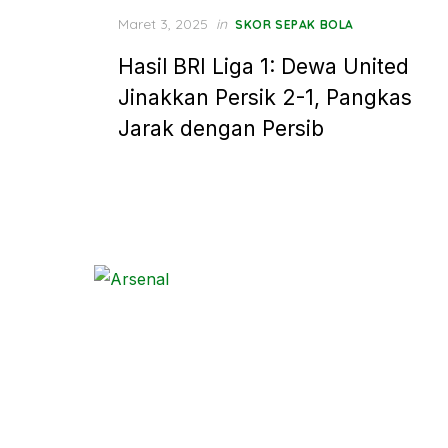
Posted
Maret 3, 2025
in
SKOR SEPAK BOLA
on
Hasil BRI Liga 1: Dewa United
Jinakkan Persik 2-1, Pangkas
Jarak dengan Persib