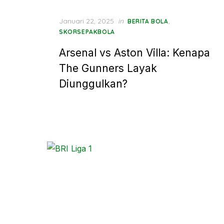
Posted
Januari 22, 2025
in
,
BERITA BOLA
on
SKORSEPAKBOLA
Arsenal vs Aston Villa: Kenapa
The Gunners Layak
Diunggulkan?