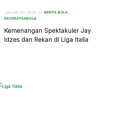
Posted
Januari 20, 2025
in
,
BERITA BOLA
on
SKORSEPAKBOLA
Kemenangan Spektakuler Jay
Idzes dan Rekan di Liga Italia